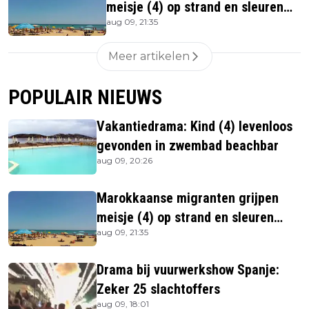
meisje (4) op strand en sleuren
aug 09, 21:35
haar in zee
Meer artikelen
POPULAIR NIEUWS
Vakantiedrama: Kind (4) levenloos
gevonden in zwembad beachbar
aug 09, 20:26
Marokkaanse migranten grijpen
meisje (4) op strand en sleuren
aug 09, 21:35
haar in zee
Drama bij vuurwerkshow Spanje:
Zeker 25 slachtoffers
aug 09, 18:01