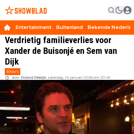
Entertainment
Buitenland
Bekende Nederla
Verdrietig familieverlies voor
Xander de Buisonjé en Sem van
Dijk
BNers
door
Roland Reedijk
zaterdag, 24 januari 2026 om 20:49