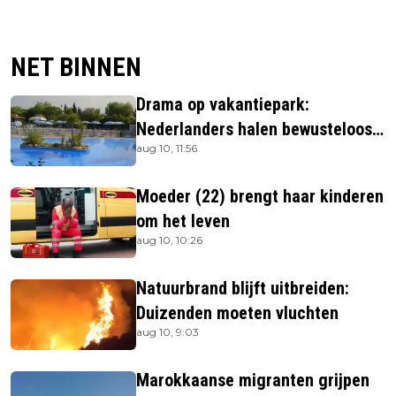
NET BINNEN
Drama op vakantiepark:
Nederlanders halen bewusteloos
aug 10, 11:56
kind (4) uit zwembad
Moeder (22) brengt haar kinderen
om het leven
aug 10, 10:26
Natuurbrand blijft uitbreiden:
Duizenden moeten vluchten
aug 10, 9:03
Marokkaanse migranten grijpen