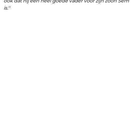
ook dat hij een heel goede vader voor zijn zoon Sem
is.''