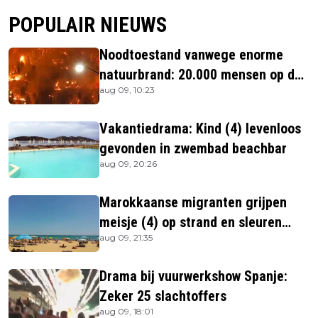
POPULAIR NIEUWS
Noodtoestand vanwege enorme
natuurbrand: 20.000 mensen op de
aug 09, 10:23
vlucht
Vakantiedrama: Kind (4) levenloos
gevonden in zwembad beachbar
aug 09, 20:26
Marokkaanse migranten grijpen
meisje (4) op strand en sleuren
aug 09, 21:35
haar in zee
Drama bij vuurwerkshow Spanje:
Zeker 25 slachtoffers
aug 09, 18:01