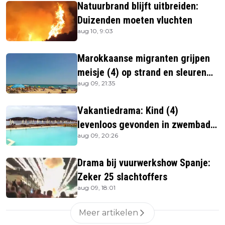
Natuurbrand blijft uitbreiden:
Duizenden moeten vluchten
aug 10, 9:03
Marokkaanse migranten grijpen
meisje (4) op strand en sleuren
aug 09, 21:35
haar in zee
Vakantiedrama: Kind (4)
levenloos gevonden in zwembad
aug 09, 20:26
beachbar
Drama bij vuurwerkshow Spanje:
Zeker 25 slachtoffers
aug 09, 18:01
Meer artikelen