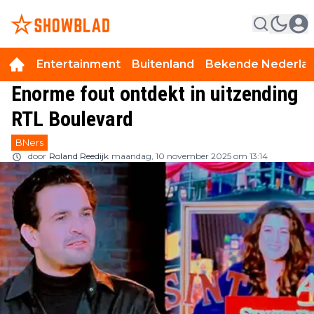
Entertainment
Buitenland
Bekende Nederla
Enorme fout ontdekt in uitzending
RTL Boulevard
BNers
door
Roland Reedijk
maandag, 10 november 2025 om 13:14