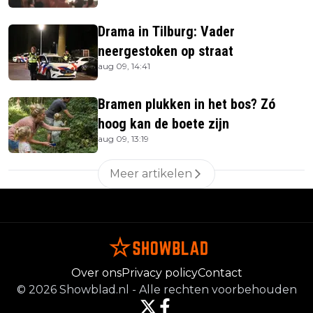
Drama in Tilburg: Vader
neergestoken op straat
aug 09, 14:41
Bramen plukken in het bos? Zó
hoog kan de boete zijn
aug 09, 13:19
Meer artikelen
Over ons
Privacy policy
Contact
©
2026
Showblad.nl
-
Alle rechten voorbehouden