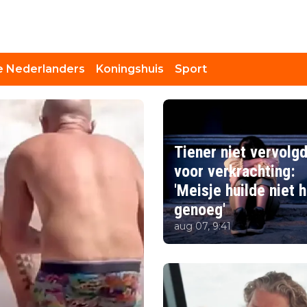
 Nederlanders
Koningshuis
Sport
Tiener niet vervolg
voor verkrachting:
'Meisje huilde niet 
genoeg'
aug 07, 9:41