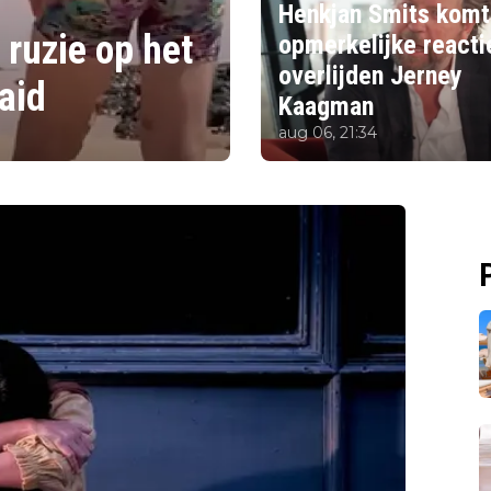
Henkjan Smits komt
 ruzie op het
opmerkelijke reacti
overlijden Jerney
aid
Kaagman
aug 06, 21:34