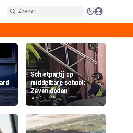
d
Schietpartij op
hard
middelbare school:
Zeven doden
aug 07, 8:55