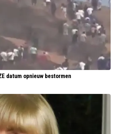
Marokkaanse migranten gaan Ceuta op DEZE datum opnieuw bestormen