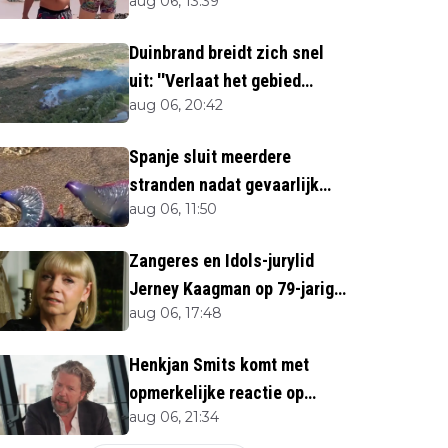
aug 06, 13:39
neergemaaid
Duinbrand breidt zich snel
uit: ''Verlaat het gebied
aug 06, 20:42
direct''
Spanje sluit meerdere
stranden nadat gevaarlijk
aug 06, 11:50
zeedier opduikt
Zangeres en Idols-jurylid
Jerney Kaagman op 79-jarige
aug 06, 17:48
leeftijd overleden
Henkjan Smits komt met
opmerkelijke reactie op
aug 06, 21:34
overlijden Jerney Kaagman