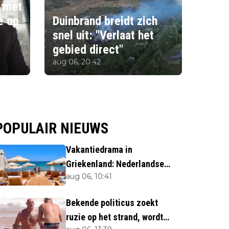
 met
e op
Duinbrand breidt zich
snel uit: ''Verlaat het
gebied direct''
aug 06, 20:42
POPULAIR NIEUWS
Vakantiedrama in
Griekenland: Nederlandse
aug 06, 10:41
(40) omgekomen
Bekende politicus zoekt
ruzie op het strand, wordt