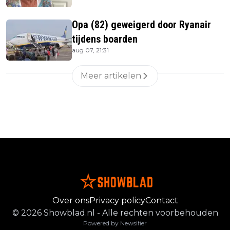
Opa (82) geweigerd door Ryanair
tijdens boarden
aug 07, 21:31
Meer artikelen
Over ons
Privacy policy
Contact
©
2026
Showblad.nl
-
Alle rechten voorbehouden
Powered by Newsifier