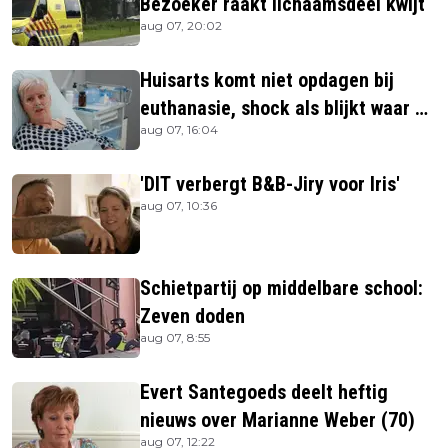
Bezoeker raakt lichaamsdeel kwijt
aug 07, 20:02
Huisarts komt niet opdagen bij
euthanasie, shock als blijkt waar ze
aug 07, 16:04
is
'DIT verbergt B&B-Jiry voor Iris'
aug 07, 10:36
Schietpartij op middelbare school:
Zeven doden
aug 07, 8:55
Evert Santegoeds deelt heftig
nieuws over Marianne Weber (70)
aug 07, 12:22