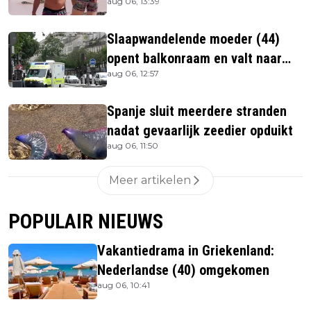
aug 06, 13:39
Slaapwandelende moeder (44)
opent balkonraam en valt naar
aug 06, 12:57
beneden
Spanje sluit meerdere stranden
nadat gevaarlijk zeedier opduikt
aug 06, 11:50
Meer artikelen
POPULAIR NIEUWS
Vakantiedrama in Griekenland:
Nederlandse (40) omgekomen
aug 06, 10:41