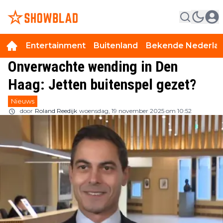
Entertainment
Buitenland
Bekende Nederla
Onverwachte wending in Den
Haag: Jetten buitenspel gezet?
Nieuws
door
Roland Reedijk
woensdag, 19 november 2025 om 10:52