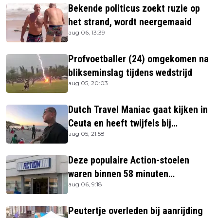
Bekende politicus zoekt ruzie op
het strand, wordt neergemaaid
aug 06, 13:39
Profvoetballer (24) omgekomen na
blikseminslag tijdens wedstrijd
aug 05, 20:03
Dutch Travel Maniac gaat kijken in
Ceuta en heeft twijfels bij
aug 05, 21:58
berichtgeving media
Deze populaire Action-stoelen
waren binnen 58 minuten
aug 06, 9:18
uitverkocht zijn vandaag weer te
verkrijgen
Peutertje overleden bij aanrijding