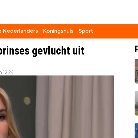
 Nederlanders
Koningshuis
Sport
prinses gevlucht uit
m 12:24