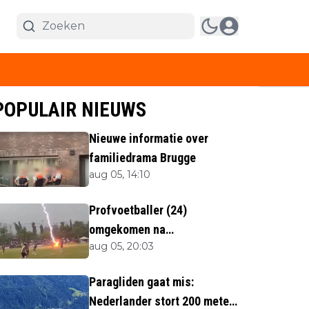
POPULAIR NIEUWS
Nieuwe informatie over
familiedrama Brugge
aug 05, 14:10
Profvoetballer (24)
omgekomen na
aug 05, 20:03
blikseminslag tijdens
wedstrijd
Paragliden gaat mis:
Nederlander stort 200 meter