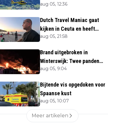
aug 05, 12:36
naar beneden
Dutch Travel Maniac gaat
kijken in Ceuta en heeft
aug 05, 21:58
twijfels bij berichtgeving
media
Brand uitgebroken in
Winterswijk: Twee panden
aug 05, 9:04
verloren
Bijtende vis opgedoken voor
Spaanse kust
aug 05, 10:07
Meer artikelen