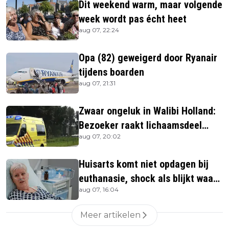
Dit weekend warm, maar volgende
week wordt pas écht heet
aug 07, 22:24
Opa (82) geweigerd door Ryanair
tijdens boarden
aug 07, 21:31
Zwaar ongeluk in Walibi Holland:
Bezoeker raakt lichaamsdeel
aug 07, 20:02
kwijt
Huisarts komt niet opdagen bij
euthanasie, shock als blijkt waar
aug 07, 16:04
ze is
Meer artikelen