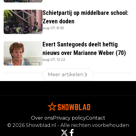
Schietpartij op middelbare school:
Zeven doden
aug 07, 8:55
Evert Santegoeds deelt heftig
nieuws over Marianne Weber (70)
aug 07, 12:22
Meer artikelen
Over ons
Privacy policy
Contact
©
2026
Showblad.nl
-
Alle rechten voorbehouden