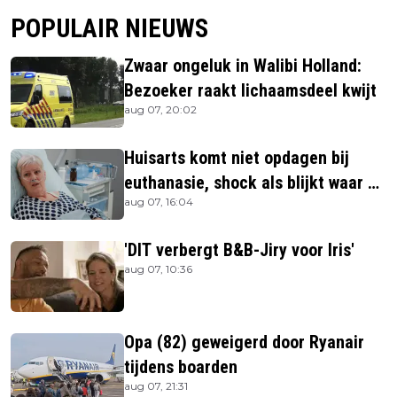
POPULAIR NIEUWS
Zwaar ongeluk in Walibi Holland:
Bezoeker raakt lichaamsdeel kwijt
aug 07, 20:02
Huisarts komt niet opdagen bij
euthanasie, shock als blijkt waar ze
aug 07, 16:04
is
'DIT verbergt B&B-Jiry voor Iris'
aug 07, 10:36
Opa (82) geweigerd door Ryanair
tijdens boarden
aug 07, 21:31