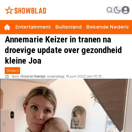
Entertainment
Buitenland
Bekende Nederla
Annemarie Keizer in tranen na
droevige update over gezondheid
kleine Joa
BNers
door
Roland Reedijk
woensdag, 15 juni 2022 om 10:13