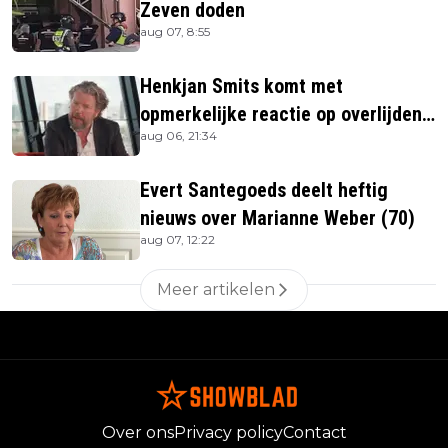
Zeven doden
aug 07, 8:55
Henkjan Smits komt met
opmerkelijke reactie op overlijden
aug 06, 21:34
Jerney Kaagman
Evert Santegoeds deelt heftig
nieuws over Marianne Weber (70)
aug 07, 12:22
Meer artikelen
Over ons
Privacy policy
Contact