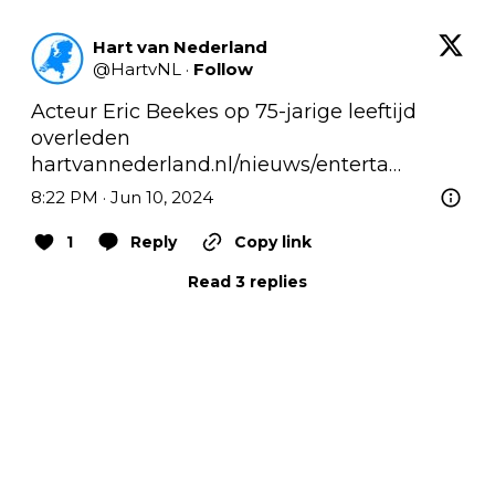
Hart van Nederland
@
HartvNL
·
Follow
Acteur Eric Beekes op 75-jarige leeftijd 
overleden 
hartvannederland.nl/nieuws/enterta…
8:22 PM · Jun 10, 2024
1
Reply
Copy link
Read 3 replies