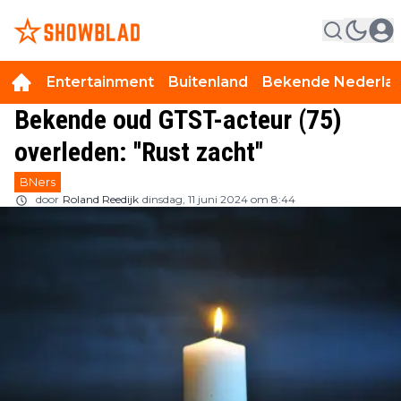
Entertainment
Buitenland
Bekende Nederla
Bekende oud GTST-acteur (75)
overleden: ''Rust zacht''
BNers
door
Roland Reedijk
dinsdag, 11 juni 2024 om 8:44