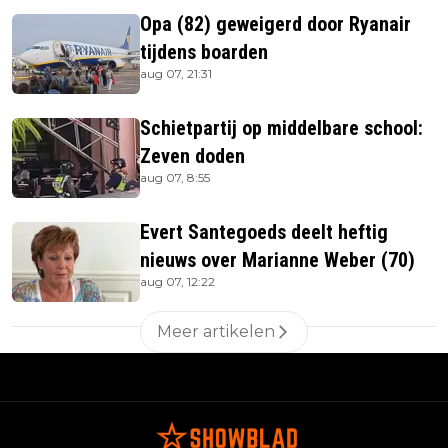
Opa (82) geweigerd door Ryanair
tijdens boarden
aug 07, 21:31
Schietpartij op middelbare school:
Zeven doden
aug 07, 8:55
Evert Santegoeds deelt heftig
nieuws over Marianne Weber (70)
aug 07, 12:22
Meer artikelen