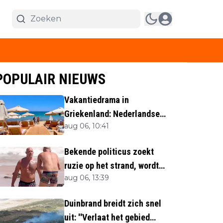
POPULAIR NIEUWS
Vakantiedrama in
Griekenland: Nederlandse
aug 06, 10:41
(40) omgekomen
Bekende politicus zoekt
ruzie op het strand, wordt
aug 06, 13:39
neergemaaid
Duinbrand breidt zich snel
uit: ''Verlaat het gebied