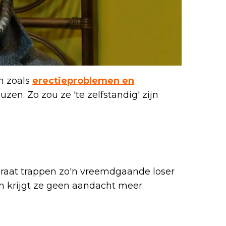
n zoals
erectieproblemen en
cuzen. Zo zou ze 'te zelfstandig' zijn
aat trappen zo'n vreemdgaande loser
an krijgt ze geen aandacht meer.