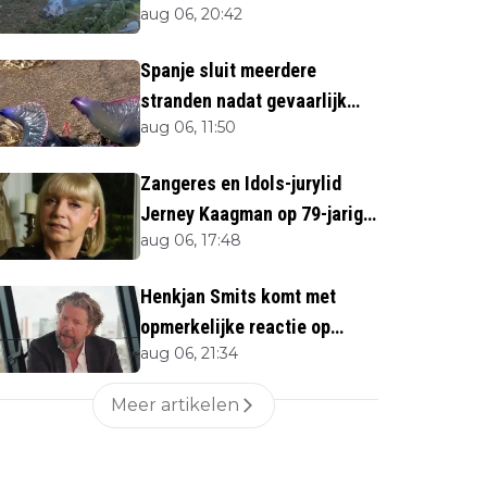
aug 06, 20:42
direct''
Spanje sluit meerdere
stranden nadat gevaarlijk
aug 06, 11:50
zeedier opduikt
Zangeres en Idols-jurylid
Jerney Kaagman op 79-jarige
aug 06, 17:48
leeftijd overleden
Henkjan Smits komt met
opmerkelijke reactie op
aug 06, 21:34
overlijden Jerney Kaagman
Meer artikelen