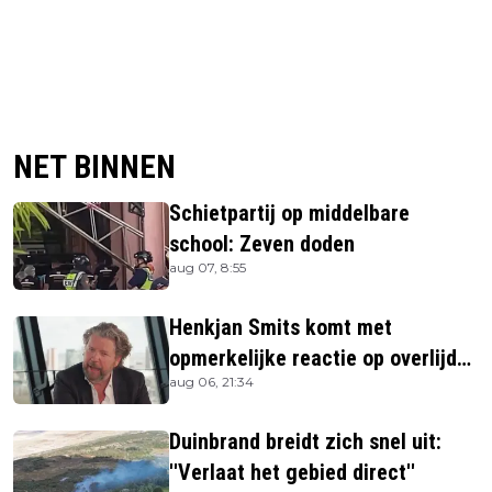
NET BINNEN
Schietpartij op middelbare
school: Zeven doden
aug 07, 8:55
Henkjan Smits komt met
opmerkelijke reactie op overlijden
aug 06, 21:34
Jerney Kaagman
Duinbrand breidt zich snel uit:
''Verlaat het gebied direct''