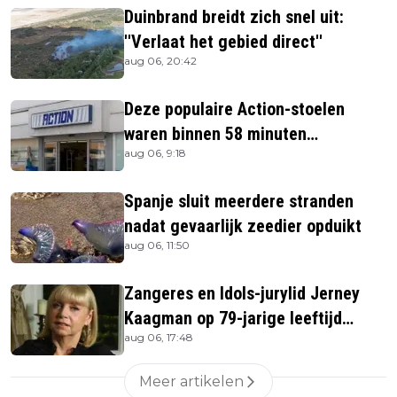
Duinbrand breidt zich snel uit:
''Verlaat het gebied direct''
aug 06, 20:42
Deze populaire Action-stoelen
waren binnen 58 minuten
aug 06, 9:18
uitverkocht zijn vandaag weer te
verkrijgen
Spanje sluit meerdere stranden
nadat gevaarlijk zeedier opduikt
aug 06, 11:50
Zangeres en Idols-jurylid Jerney
Kaagman op 79-jarige leeftijd
aug 06, 17:48
overleden
Meer artikelen