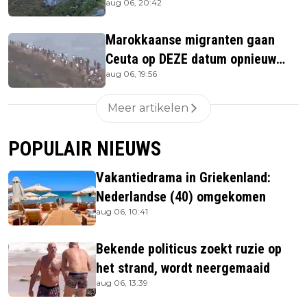
aug 06, 20:42
Marokkaanse migranten gaan
Ceuta op DEZE datum opnieuw
aug 06, 19:56
bestormen
Meer artikelen
POPULAIR NIEUWS
Vakantiedrama in Griekenland:
Nederlandse (40) omgekomen
aug 06, 10:41
Bekende politicus zoekt ruzie op
het strand, wordt neergemaaid
aug 06, 13:39