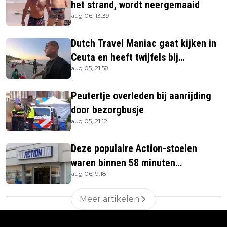
het strand, wordt neergemaaid
aug 06, 13:39
Dutch Travel Maniac gaat kijken in
Ceuta en heeft twijfels bij
aug 05, 21:58
berichtgeving media
Peutertje overleden bij aanrijding
door bezorgbusje
aug 05, 21:12
Deze populaire Action-stoelen
waren binnen 58 minuten
aug 06, 9:18
uitverkocht zijn vandaag weer te
verkrijgen
Meer artikelen