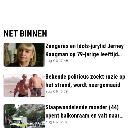
NET BINNEN
Zangeres en Idols-jurylid Jerney
Kaagman op 79-jarige leeftijd
aug 06, 17:48
overleden
Bekende politicus zoekt ruzie op
het strand, wordt neergemaaid
aug 06, 13:39
Slaapwandelende moeder (44)
opent balkonraam en valt naar
aug 06, 12:57
beneden