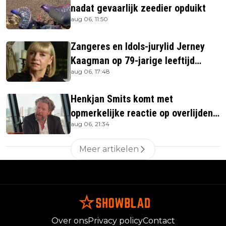
nadat gevaarlijk zeedier opduikt
aug 06, 11:50
Zangeres en Idols-jurylid Jerney
Kaagman op 79-jarige leeftijd
aug 06, 17:48
overleden
Henkjan Smits komt met
opmerkelijke reactie op overlijden
aug 06, 21:34
Jerney Kaagman
Meer artikelen
Over ons
Privacy policy
Contact