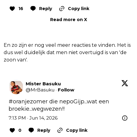
16
Reply
Copy link
Read more on X
En zo zijn er nog veel meer reacties te vinden. Het is
dus wel duidelijk dat men niet overtuigd is van 'de
zoon van'.
Mister Basuku
@
MrBasuku
·
Follow
#oranjezomer
 die nepoGijp...wat een 
broekie...wegwezen!!
7:13 PM · Jun 14, 2026
0
Reply
Copy link