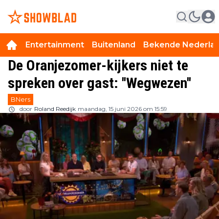
Entertainment
Buitenland
Bekende Nederla
De Oranjezomer-kijkers niet te
spreken over gast: ''Wegwezen''
BNers
door
Roland Reedijk
maandag, 15 juni 2026 om 15:59