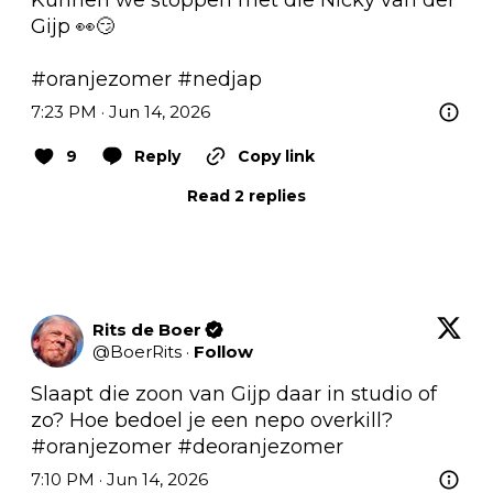
Gijp 👀😏

#oranjezomer
#nedjap
7:23 PM · Jun 14, 2026
9
Reply
Copy link
Read 2 replies
Rits de Boer
@
BoerRits
·
Follow
Slaapt die zoon van Gijp daar in studio of 
#oranjezomer
#deoranjezomer
7:10 PM · Jun 14, 2026