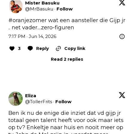
Mister Basuku
@
MrBasuku
·
Follow
#oranjezomer
 wat een aansteller die Gijp jr

.. net vader....zero-figuren
7:17 PM · Jun 14, 2026
3
Reply
Copy link
Read 2 replies
Eliza
@
TollerFrits
·
Follow
Ben ik nu de enige die inziet dat vd gijp jr 
totaal geen talent heeft voor ook maar iets 
op tv? Enkeltje naar huis en nooit meer op 