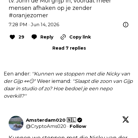
tv. John de Mol grijp in, voordat meer 
mensen afhaken op je zender 
#oranjezomer
7:28 PM · Jun 14, 2026
29
Reply
Copy link
Read 7 replies
Een ander:
''Kunnen we stoppen met die Nicky van
der Gijp 👀😏'
' Weer iemand:
''Slaapt die zoon van Gijp
daar in studio of zo? Hoe bedoel je een nepo
overkill?''
Amsterdam020 🇳🇱
@
CryptoAms020
·
Follow
Kunnen we stoppen met die Nicky van der 