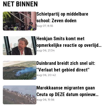
NET BINNEN
Schietpartij op middelbare
school: Zeven doden
aug 07, 8:55
Henkjan Smits komt met
opmerkelijke reactie op overlijden
aug 06, 21:34
Jerney Kaagman
Duinbrand breidt zich snel uit:
''Verlaat het gebied direct''
aug 06, 20:42
Marokkaanse migranten gaan
Ceuta op DEZE datum opnieuw
aug 06, 19:56
bestormen