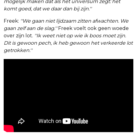
mogelijk maken dat als het universum zegt: het
komt goed, dat we daar dan bij zijn.''
Freek:
''We gaan niet lijdzaam zitten afwachten. We
gaan zelf aan de slag.''
Freek voelt ook geen woede
over zijn lot.
''Ik weet niet op wie ik boos moet zijn.
Dit is gewoon pech, ik heb gewoon het verkeerde lot
getrokken.''