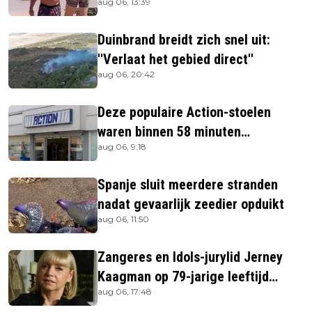
aug 06, 13:39
Duinbrand breidt zich snel uit:
''Verlaat het gebied direct''
aug 06, 20:42
Deze populaire Action-stoelen
waren binnen 58 minuten
aug 06, 9:18
uitverkocht zijn vandaag weer te
verkrijgen
Spanje sluit meerdere stranden
nadat gevaarlijk zeedier opduikt
aug 06, 11:50
Zangeres en Idols-jurylid Jerney
Kaagman op 79-jarige leeftijd
aug 06, 17:48
overleden