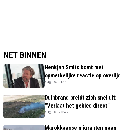
NET BINNEN
Henkjan Smits komt met
opmerkelijke reactie op overlijden
aug 06, 21:34
Jerney Kaagman
Duinbrand breidt zich snel uit:
''Verlaat het gebied direct''
aug 06, 20:42
Marokkaanse migranten gaan