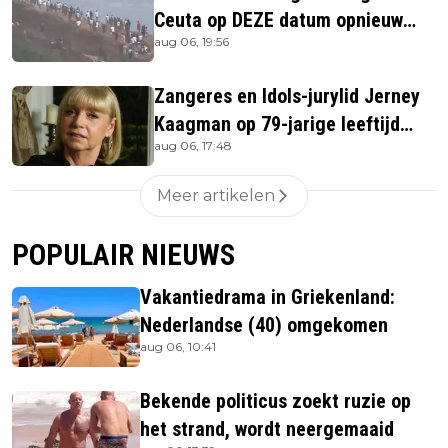
Ceuta op DEZE datum opnieuw
aug 06, 19:56
bestormen
Zangeres en Idols-jurylid Jerney
Kaagman op 79-jarige leeftijd
aug 06, 17:48
overleden
Meer artikelen
POPULAIR NIEUWS
Vakantiedrama in Griekenland:
Nederlandse (40) omgekomen
aug 06, 10:41
Bekende politicus zoekt ruzie op
het strand, wordt neergemaaid