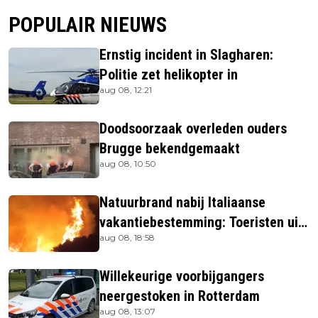
POPULAIR NIEUWS
Ernstig incident in Slagharen:
Politie zet helikopter in
aug 08, 12:21
Doodsoorzaak overleden ouders
Brugge bekendgemaakt
aug 08, 10:50
Natuurbrand nabij Italiaanse
vakantiebestemming: Toeristen uit
aug 08, 18:58
verblijven gehaald
Willekeurige voorbijgangers
neergestoken in Rotterdam
aug 08, 13:07