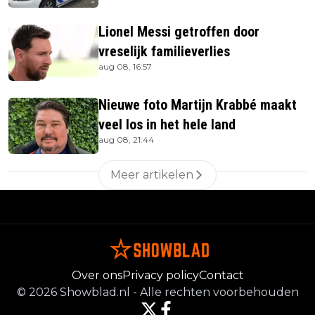
Lionel Messi getroffen door
vreselijk familieverlies
aug 08, 16:57
Nieuwe foto Martijn Krabbé maakt
veel los in het hele land
aug 08, 21:44
Meer artikelen
Over ons
Privacy policy
Contact
©
2026
Showblad.nl
-
Alle rechten voorbehouden