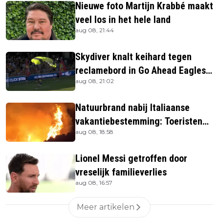
Nieuwe foto Martijn Krabbé maakt
veel los in het hele land
aug 08, 21:44
Skydiver knalt keihard tegen
reclamebord in Go Ahead Eagles-
aug 08, 21:02
stadion
Natuurbrand nabij Italiaanse
vakantiebestemming: Toeristen
aug 08, 18:58
uit verblijven gehaald
Lionel Messi getroffen door
vreselijk familieverlies
aug 08, 16:57
Meer artikelen