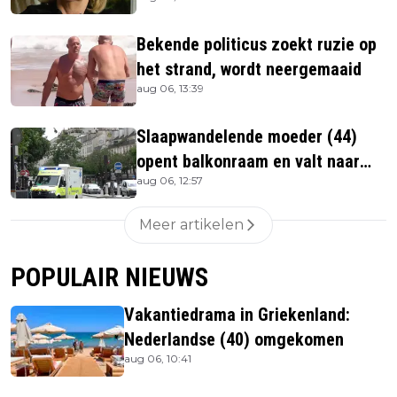
overleden
Bekende politicus zoekt ruzie op
het strand, wordt neergemaaid
aug 06, 13:39
Slaapwandelende moeder (44)
opent balkonraam en valt naar
aug 06, 12:57
beneden
Meer artikelen
POPULAIR NIEUWS
Vakantiedrama in Griekenland:
Nederlandse (40) omgekomen
aug 06, 10:41