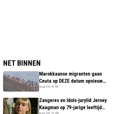
NET BINNEN
Marokkaanse migranten gaan
Ceuta op DEZE datum opnieuw
aug 06, 19:56
bestormen
Zangeres en Idols-jurylid Jerney
Kaagman op 79-jarige leeftijd
aug 06, 17:48