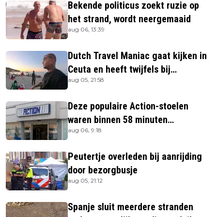
Bekende politicus zoekt ruzie op
het strand, wordt neergemaaid
aug 06, 13:39
Dutch Travel Maniac gaat kijken in
Ceuta en heeft twijfels bij
aug 05, 21:58
berichtgeving media
Deze populaire Action-stoelen
waren binnen 58 minuten
aug 06, 9:18
uitverkocht zijn vandaag weer te
verkrijgen
Peutertje overleden bij aanrijding
door bezorgbusje
aug 05, 21:12
Spanje sluit meerdere stranden