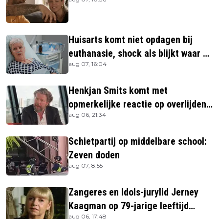
Huisarts komt niet opdagen bij
euthanasie, shock als blijkt waar ze
aug 07, 16:04
is
Henkjan Smits komt met
opmerkelijke reactie op overlijden
aug 06, 21:34
Jerney Kaagman
Schietpartij op middelbare school:
Zeven doden
aug 07, 8:55
Zangeres en Idols-jurylid Jerney
Kaagman op 79-jarige leeftijd
aug 06, 17:48