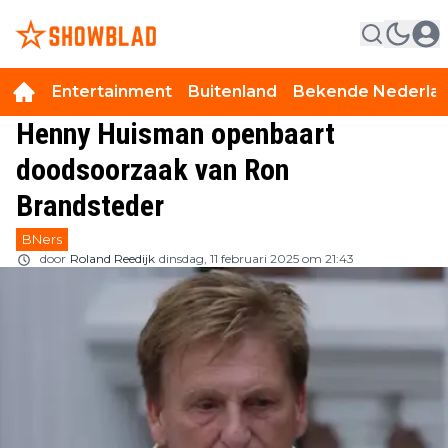
Entertainment
Buitenland
Bekende Nederla
Henny Huisman openbaart
doodsoorzaak van Ron
Brandsteder
BNers
door
Roland Reedijk
dinsdag, 11 februari 2025 om 21:43