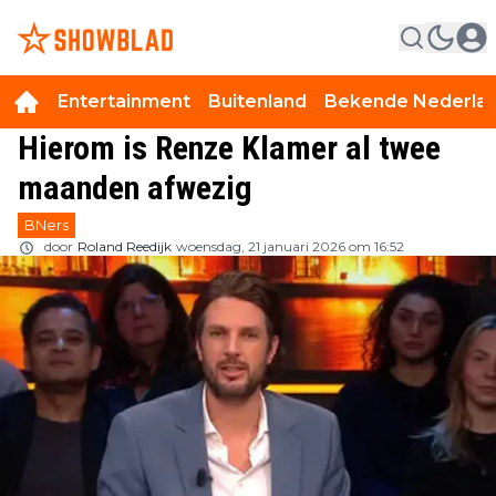
Entertainment
Buitenland
Bekende Nederla
Hierom is Renze Klamer al twee
maanden afwezig
BNers
door
Roland Reedijk
woensdag, 21 januari 2026 om 16:52