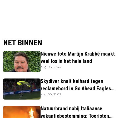
NET BINNEN
Nieuwe foto Martijn Krabbé maakt
veel los in het hele land
aug 08, 21:44
Skydiver knalt keihard tegen
reclamebord in Go Ahead Eagles-
aug 08, 21:02
stadion
Natuurbrand nabij Italiaanse
vakantiebestemming: Toeristen