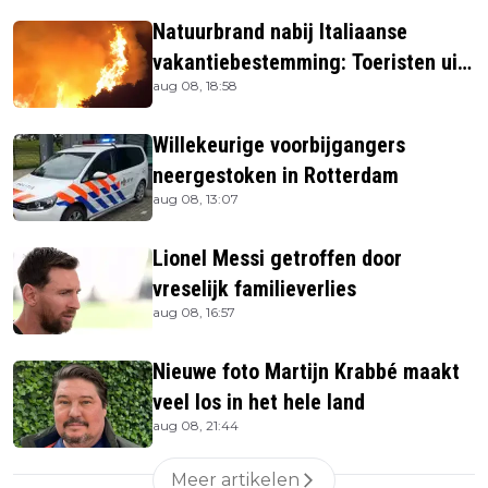
Natuurbrand nabij Italiaanse
vakantiebestemming: Toeristen uit
aug 08, 18:58
verblijven gehaald
Willekeurige voorbijgangers
neergestoken in Rotterdam
aug 08, 13:07
Lionel Messi getroffen door
vreselijk familieverlies
aug 08, 16:57
Nieuwe foto Martijn Krabbé maakt
veel los in het hele land
aug 08, 21:44
Meer artikelen