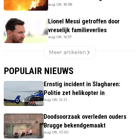
aug 08, 18:58
uit verblijven gehaald
Lionel Messi getroffen door
vreselijk familieverlies
aug 08, 16:57
Meer artikelen
POPULAIR NIEUWS
Ernstig incident in Slagharen:
Politie zet helikopter in
aug 08, 12:21
Doodsoorzaak overleden ouders
Brugge bekendgemaakt
aug 08, 10:50