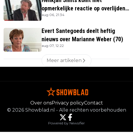
Henkjan Smits komt met
opmerkelijke reactie op overlijden
aug 06, 21:34
Jerney Kaagman
Evert Santegoeds deelt heftig
nieuws over Marianne Weber (70)
aug 07, 12:22
Meer artikelen
Over ons
Privacy policy
Contact
©
2026
Showblad.nl
-
Alle rechten voorbehouden
Powered by Newsifier