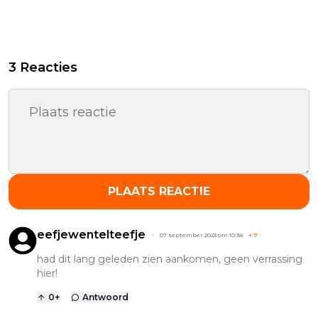
3 Reacties
PLAATS REACTIE
eefjewentelteefje
07 september 2023 om 10:38
+
7
had dit lang geleden zien aankomen, geen verrassing
hier!
0
+
Antwoord