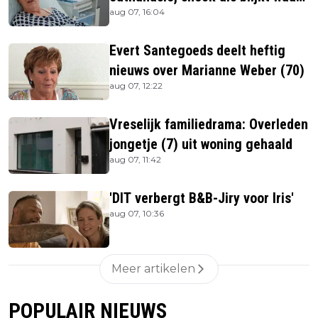
aug 07, 16:04
ze is
Evert Santegoeds deelt heftig
nieuws over Marianne Weber (70)
aug 07, 12:22
Vreselijk familiedrama: Overleden
jongetje (7) uit woning gehaald
aug 07, 11:42
'DIT verbergt B&B-Jiry voor Iris'
aug 07, 10:36
Meer artikelen
POPULAIR NIEUWS