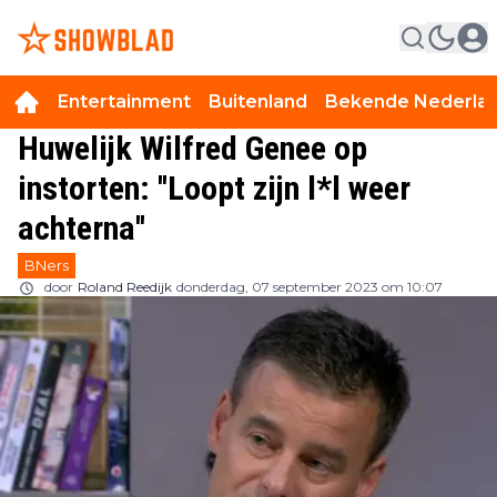
Entertainment
Buitenland
Bekende Nederla
Huwelijk Wilfred Genee op
instorten: ''Loopt zijn l*l weer
achterna''
BNers
door
Roland Reedijk
donderdag, 07 september 2023 om 10:07