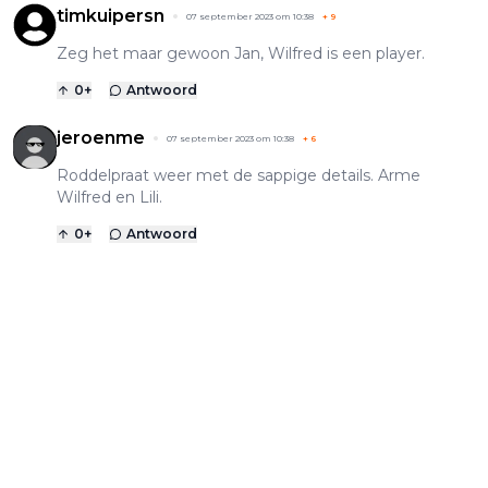
timkuipersn
07 september 2023 om 10:38
+
9
Zeg het maar gewoon Jan, Wilfred is een player.
0
+
Antwoord
jeroenme
07 september 2023 om 10:38
+
6
Roddelpraat weer met de sappige details. Arme
Wilfred en Lili.
0
+
Antwoord