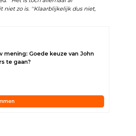
oed.
''Het is toch allemaal al
iet zo is. ''Klaarblijkelijk dus niet,
uw mening: Goede keuze van John
rs te gaan?
emmen