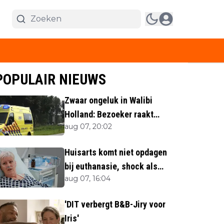
POPULAIR NIEUWS
Zwaar ongeluk in Walibi
Holland: Bezoeker raakt
aug 07, 20:02
lichaamsdeel kwijt
Huisarts komt niet opdagen
bij euthanasie, shock als
aug 07, 16:04
blijkt waar ze is
'DIT verbergt B&B-Jiry voor
Iris'