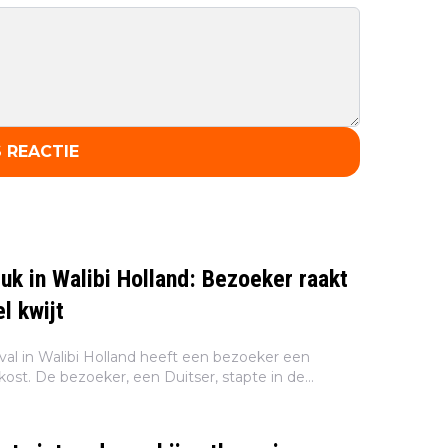
 REACTIE
uk in Walibi Holland: Bezoeker raakt
l kwijt
al in Walibi Holland heeft een bezoeker een
ost. De bezoeker, een Duitser, stapte in de
azy River, toen hij halverwege de rit zijn hand naar