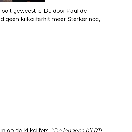
 ooit geweest is. De door Paul de
geen kijkcijferhit meer. Sterker nog,
n op de kijkcijfers:
''De jongens bij RTL