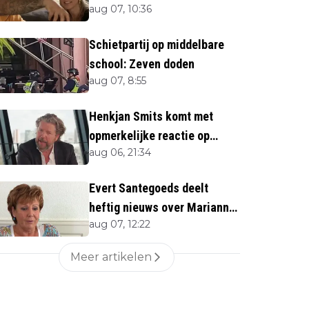
aug 07, 10:36
Schietpartij op middelbare
school: Zeven doden
aug 07, 8:55
Henkjan Smits komt met
opmerkelijke reactie op
aug 06, 21:34
overlijden Jerney Kaagman
Evert Santegoeds deelt
heftig nieuws over Marianne
aug 07, 12:22
Weber (70)
Meer artikelen