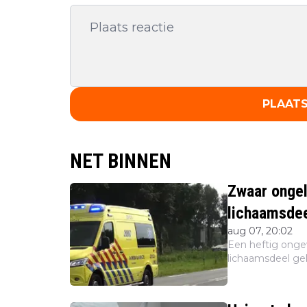
PLAATS
NET BINNEN
Zwaar ongel
lichaamsdee
aug 07, 20:02
Een heftig ongev
lichaamsdeel gek
waterattractie Cr
buiten sta...