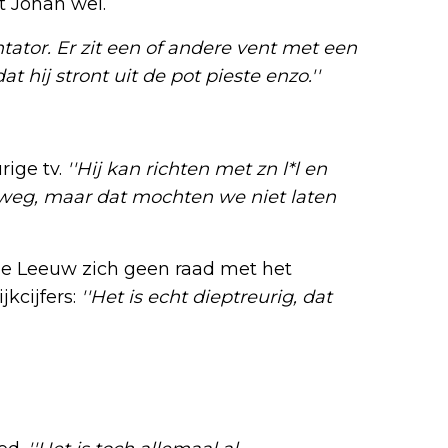
t Johan wel.
ntator. Er zit een of andere vent met een
t hij stront uit de pot pieste enzo.''
ige tv.
''Hij kan richten met zn l*l en
 weg, maar dat mochten we niet laten
de Leeuw zich geen raad met het
jkcijfers:
''Het is echt dieptreurig, dat