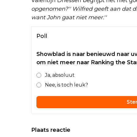
Valentijn Driessen begrijpt het niet g
opgenomen?'' Wilfred geeft aan dat dit n
want John gaat niet meer.''
Poll
Showblad is naar benieuwd naar 
om niet meer naar Ranking the Sta
Ja, absoluut
Nee, is toch leuk?
St
Plaats reactie