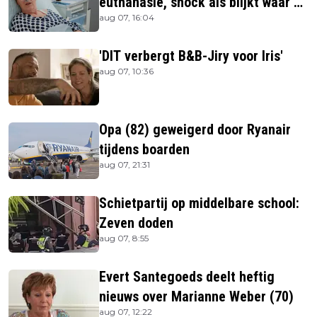
euthanasie, shock als blijkt waar ze
aug 07, 16:04
is
'DIT verbergt B&B-Jiry voor Iris'
aug 07, 10:36
Opa (82) geweigerd door Ryanair
tijdens boarden
aug 07, 21:31
Schietpartij op middelbare school:
Zeven doden
aug 07, 8:55
Evert Santegoeds deelt heftig
nieuws over Marianne Weber (70)
aug 07, 12:22