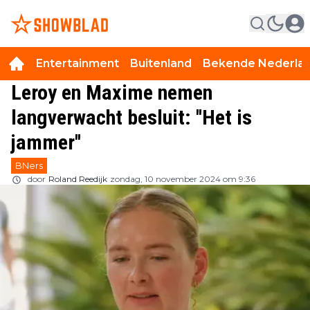
Entertainment
Buitenland
Bekende Nederla
Leroy en Maxime nemen
langverwacht besluit: ''Het is
jammer''
BNers
door
Roland Reedijk
zondag, 10 november 2024 om 9:36