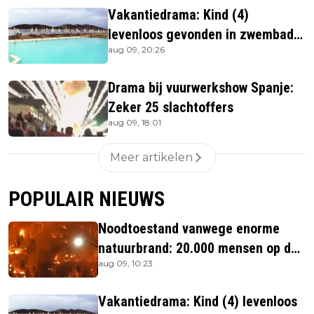
Vakantiedrama: Kind (4)
levenloos gevonden in zwembad
aug 09, 20:26
beachbar
Drama bij vuurwerkshow Spanje:
Zeker 25 slachtoffers
aug 09, 18:01
Meer artikelen
POPULAIR NIEUWS
Noodtoestand vanwege enorme
natuurbrand: 20.000 mensen op de
aug 09, 10:23
vlucht
Vakantiedrama: Kind (4) levenloos