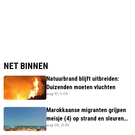
NET BINNEN
Natuurbrand blijft uitbreiden:
Duizenden moeten vluchten
aug 10, 9:03
Marokkaanse migranten grijpen
meisje (4) op strand en sleuren
aug 09, 21:35
haar in zee