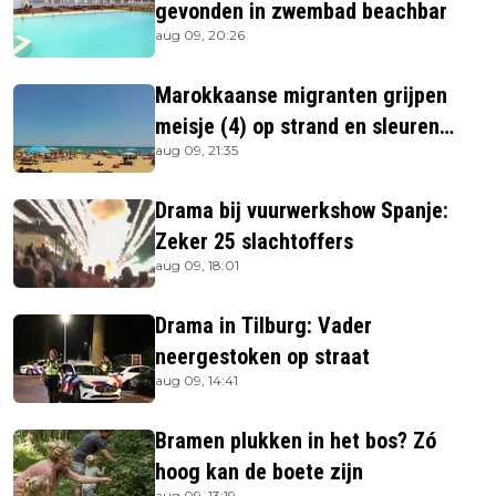
gevonden in zwembad beachbar
aug 09, 20:26
Marokkaanse migranten grijpen
meisje (4) op strand en sleuren
aug 09, 21:35
haar in zee
Drama bij vuurwerkshow Spanje:
Zeker 25 slachtoffers
aug 09, 18:01
Drama in Tilburg: Vader
neergestoken op straat
aug 09, 14:41
Bramen plukken in het bos? Zó
hoog kan de boete zijn
aug 09, 13:19