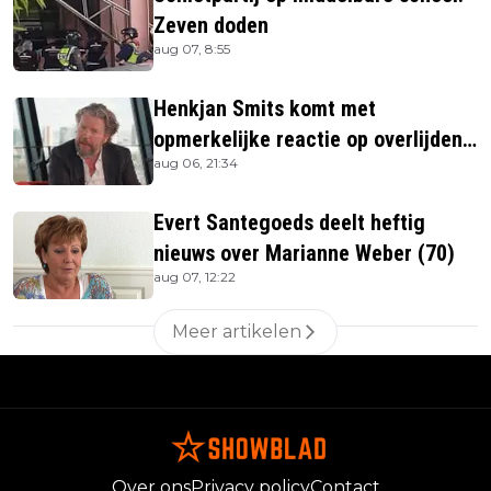
Zeven doden
aug 07, 8:55
Henkjan Smits komt met
opmerkelijke reactie op overlijden
aug 06, 21:34
Jerney Kaagman
Evert Santegoeds deelt heftig
nieuws over Marianne Weber (70)
aug 07, 12:22
Meer artikelen
Over ons
Privacy policy
Contact