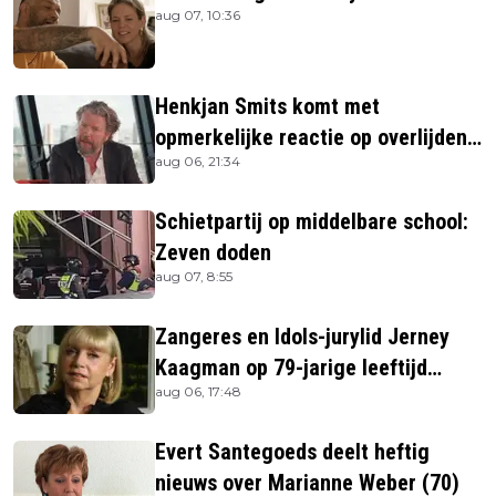
aug 07, 10:36
Henkjan Smits komt met
opmerkelijke reactie op overlijden
aug 06, 21:34
Jerney Kaagman
Schietpartij op middelbare school:
Zeven doden
aug 07, 8:55
Zangeres en Idols-jurylid Jerney
Kaagman op 79-jarige leeftijd
aug 06, 17:48
overleden
Evert Santegoeds deelt heftig
nieuws over Marianne Weber (70)