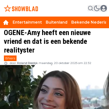
Entertainment
Buitenland
Bekende Nederla
OGENE-Amy heeft een nieuwe
vriend en dat is een bekende
realityster
BNers
door
Roland Reedijk
maandag, 20 oktober 2025 om 22:32