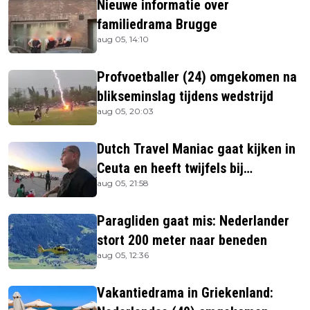
Nieuwe informatie over
familiedrama Brugge
aug 05, 14:10
Profvoetballer (24) omgekomen na
blikseminslag tijdens wedstrijd
aug 05, 20:03
Dutch Travel Maniac gaat kijken in
Ceuta en heeft twijfels bij
aug 05, 21:58
berichtgeving media
Paragliden gaat mis: Nederlander
stort 200 meter naar beneden
aug 05, 12:36
Vakantiedrama in Griekenland: