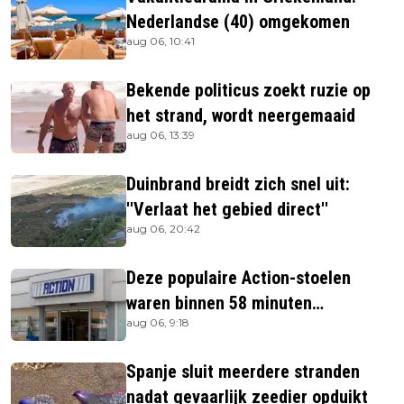
Nederlandse (40) omgekomen
aug 06, 10:41
Bekende politicus zoekt ruzie op
het strand, wordt neergemaaid
aug 06, 13:39
Duinbrand breidt zich snel uit:
''Verlaat het gebied direct''
aug 06, 20:42
Deze populaire Action-stoelen
waren binnen 58 minuten
aug 06, 9:18
uitverkocht zijn vandaag weer te
verkrijgen
Spanje sluit meerdere stranden
nadat gevaarlijk zeedier opduikt