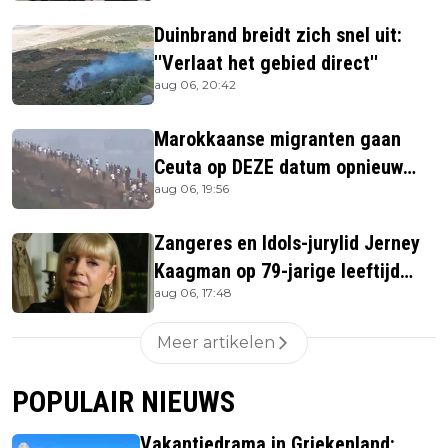
Duinbrand breidt zich snel uit:
''Verlaat het gebied direct''
aug 06, 20:42
Marokkaanse migranten gaan
Ceuta op DEZE datum opnieuw
aug 06, 19:56
bestormen
Zangeres en Idols-jurylid Jerney
Kaagman op 79-jarige leeftijd
aug 06, 17:48
overleden
Meer artikelen
POPULAIR NIEUWS
Vakantiedrama in Griekenland: