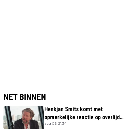
NET BINNEN
Henkjan Smits komt met
opmerkelijke reactie op overlijden
aug 06, 21:34
Jerney Kaagman