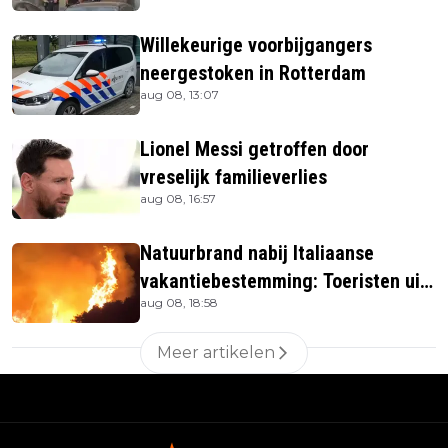
Willekeurige voorbijgangers
neergestoken in Rotterdam
aug 08, 13:07
Lionel Messi getroffen door
vreselijk familieverlies
aug 08, 16:57
Natuurbrand nabij Italiaanse
vakantiebestemming: Toeristen uit
aug 08, 18:58
verblijven gehaald
Meer artikelen