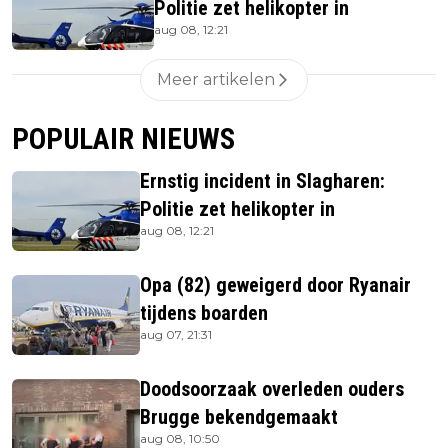
Politie zet helikopter in
aug 08, 12:21
Meer artikelen
POPULAIR NIEUWS
Ernstig incident in Slagharen:
Politie zet helikopter in
aug 08, 12:21
Opa (82) geweigerd door Ryanair
tijdens boarden
aug 07, 21:31
Doodsoorzaak overleden ouders
Brugge bekendgemaakt
aug 08, 10:50