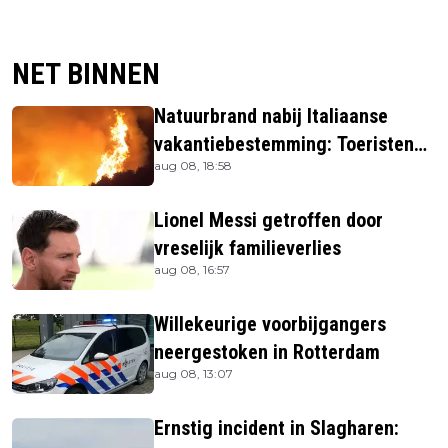
NET BINNEN
Natuurbrand nabij Italiaanse
vakantiebestemming: Toeristen
aug 08, 18:58
uit verblijven gehaald
Lionel Messi getroffen door
vreselijk familieverlies
aug 08, 16:57
Willekeurige voorbijgangers
neergestoken in Rotterdam
aug 08, 13:07
Ernstig incident in Slagharen: