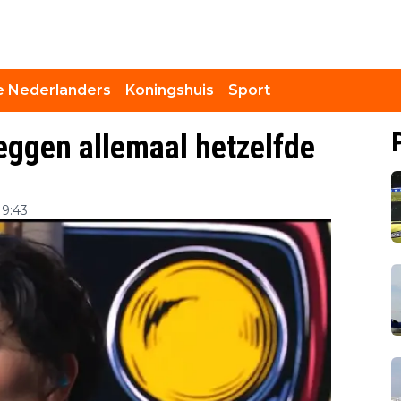
 Nederlanders
Koningshuis
Sport
eggen allemaal hetzelfde
 9:43