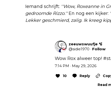
Iemand schrijft:
''Wow, Roxeanne in Gre
gedroomde Rizzo.''
En nog een kijker:
Lekker geschmierd, zalig. Ik kreeg kipp
zeeuwswuufje 🫧
@
sidie1970
·
Follow
Wow Rox alweer top! 
#st
7:14 PM · May 29, 2026
10
Reply
Copy
Read m