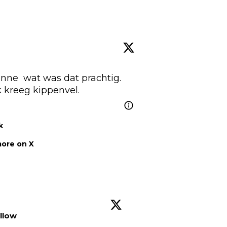
anne
  wat was dat prachtig. 
k kreeg kippenvel.
k
ore on X
llow