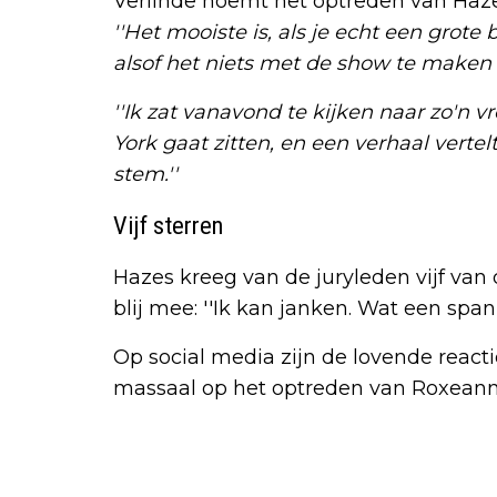
Verlinde noemt het optreden van Hazes
''Het mooiste is, als je echt een grot
alsof het niets met de show te maken h
''Ik zat vanavond te kijken naar zo'n 
York gaat zitten, en een verhaal vert
stem.''
Vijf sterren
Hazes kreeg van de juryleden vijf van d
blij mee: ''Ik kan janken. Wat een span
Op social media zijn de lovende reacti
massaal op het optreden van Roxeanne