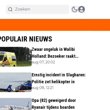
POPULAIR NIEUWS
Zwaar ongeluk in Walibi
Holland: Bezoeker raakt
aug 07, 20:02
lichaamsdeel kwijt
Ernstig incident in Slagharen:
Politie zet helikopter in
aug 08, 12:21
Opa (82) geweigerd door
Ryanair tijdens boarden