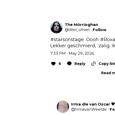
The Mórríoghan
@
Wel_ofniet
·
Follow
#starsonstage
  Oooh 
#Rox
Lekker geschmierd,  zalig. I
7:33 PM · May 29, 2026
6
Reply
Copy lin
Read m
Irma die van Oscar 💖
@
IrmavanWeelde
·
Fo