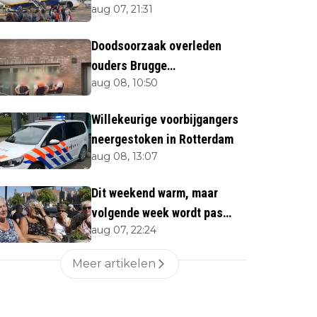
aug 07, 21:31
Doodsoorzaak overleden
ouders Brugge
aug 08, 10:50
bekendgemaakt
Willekeurige voorbijgangers
neergestoken in Rotterdam
aug 08, 13:07
Dit weekend warm, maar
volgende week wordt pas
aug 07, 22:24
écht heet
Meer artikelen