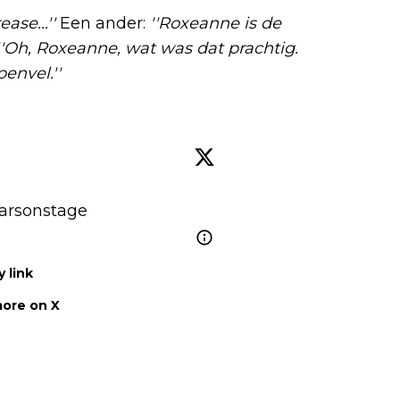
ase...''
Een ander:
''Roxeanne is de
''Oh, Roxeanne, wat was dat prachtig.
envel.''
arsonstage
 link
ore on X