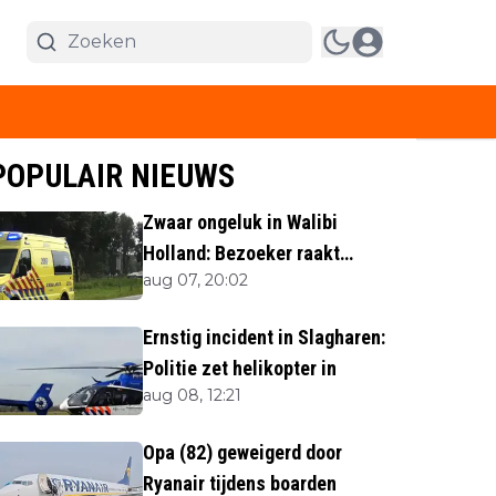
POPULAIR NIEUWS
Zwaar ongeluk in Walibi
Holland: Bezoeker raakt
aug 07, 20:02
lichaamsdeel kwijt
Ernstig incident in Slagharen:
Politie zet helikopter in
aug 08, 12:21
Opa (82) geweigerd door
Ryanair tijdens boarden