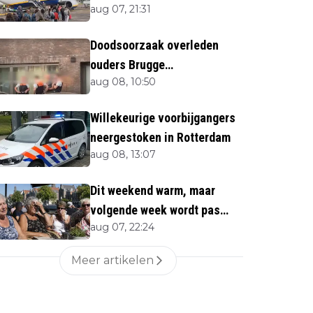
aug 07, 21:31
Doodsoorzaak overleden
ouders Brugge
aug 08, 10:50
bekendgemaakt
Willekeurige voorbijgangers
neergestoken in Rotterdam
aug 08, 13:07
Dit weekend warm, maar
volgende week wordt pas
aug 07, 22:24
écht heet
Meer artikelen