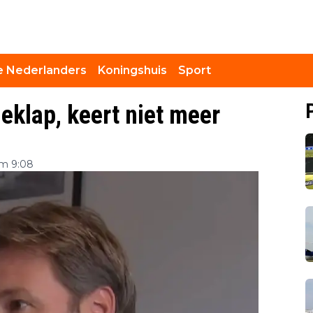
 Nederlanders
Koningshuis
Sport
deklap, keert niet meer
om 9:08