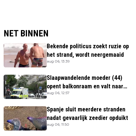
NET BINNEN
Bekende politicus zoekt ruzie op
het strand, wordt neergemaaid
aug 06, 13:39
Slaapwandelende moeder (44)
opent balkonraam en valt naar
aug 06, 12:57
beneden
Spanje sluit meerdere stranden
nadat gevaarlijk zeedier opduikt
aug 06, 11:50