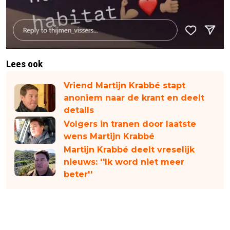
Lees ook
Vriend Martijn Krabbé stapt
anoniem naar de krant en deelt
details
Volgers in tranen door laatste
wens Martijn Krabbé
Martijn Krabbé deelt vreselijk
nieuws: ''Ik word niet meer
beter''