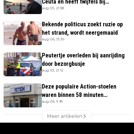
Ceuta en heeft twijfels bij
aug 05, 21:58
berichtgeving media
Bekende politicus zoekt ruzie op
het strand, wordt neergemaaid
aug 06, 13:39
Peutertje overleden bij aanrijding
door bezorgbusje
aug 05, 21:12
Deze populaire Action-stoelen
waren binnen 58 minuten
aug 06, 9:18
uitverkocht zijn vandaag weer te
verkrijgen
Meer artikelen