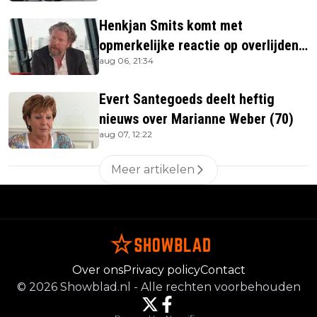
Henkjan Smits komt met
opmerkelijke reactie op overlijden
aug 06, 21:34
Jerney Kaagman
Evert Santegoeds deelt heftig
nieuws over Marianne Weber (70)
aug 07, 12:22
Meer artikelen
Over ons
Privacy policy
Contact
©
2026
Showblad.nl
-
Alle rechten voorbehouden