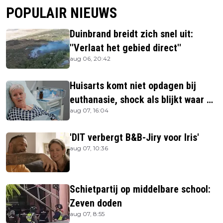
POPULAIR NIEUWS
Duinbrand breidt zich snel uit:
''Verlaat het gebied direct''
aug 06, 20:42
Huisarts komt niet opdagen bij
euthanasie, shock als blijkt waar ze
aug 07, 16:04
is
'DIT verbergt B&B-Jiry voor Iris'
aug 07, 10:36
Schietpartij op middelbare school:
Zeven doden
aug 07, 8:55