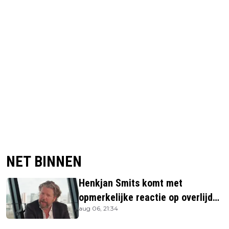
NET BINNEN
Henkjan Smits komt met
opmerkelijke reactie op overlijden
aug 06, 21:34
Jerney Kaagman