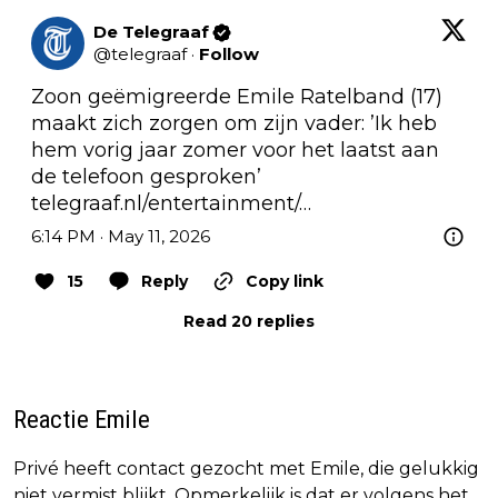
De Telegraaf
@
telegraaf
·
Follow
Zoon geëmigreerde Emile Ratelband (17) 
maakt zich zorgen om zijn vader: ’Ik heb 
hem vorig jaar zomer voor het laatst aan 
de telefoon gesproken’ 
telegraaf.nl/entertainment/…
6:14 PM · May 11, 2026
15
Reply
Copy link
Read 20 replies
Reactie Emile
Privé heeft contact gezocht met Emile, die gelukkig
niet vermist blijkt. Opmerkelijk is dat er volgens het