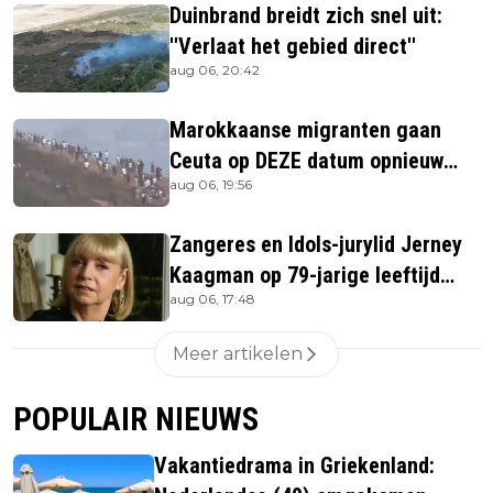
Duinbrand breidt zich snel uit:
''Verlaat het gebied direct''
aug 06, 20:42
Marokkaanse migranten gaan
Ceuta op DEZE datum opnieuw
aug 06, 19:56
bestormen
Zangeres en Idols-jurylid Jerney
Kaagman op 79-jarige leeftijd
aug 06, 17:48
overleden
Meer artikelen
POPULAIR NIEUWS
Vakantiedrama in Griekenland: