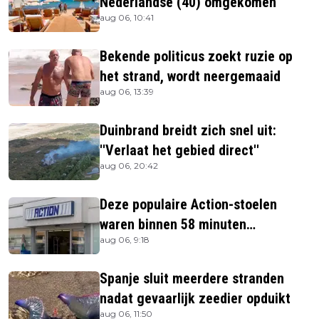
Nederlandse (40) omgekomen
aug 06, 10:41
Bekende politicus zoekt ruzie op
het strand, wordt neergemaaid
aug 06, 13:39
Duinbrand breidt zich snel uit:
''Verlaat het gebied direct''
aug 06, 20:42
Deze populaire Action-stoelen
waren binnen 58 minuten
aug 06, 9:18
uitverkocht zijn vandaag weer te
verkrijgen
Spanje sluit meerdere stranden
nadat gevaarlijk zeedier opduikt
aug 06, 11:50