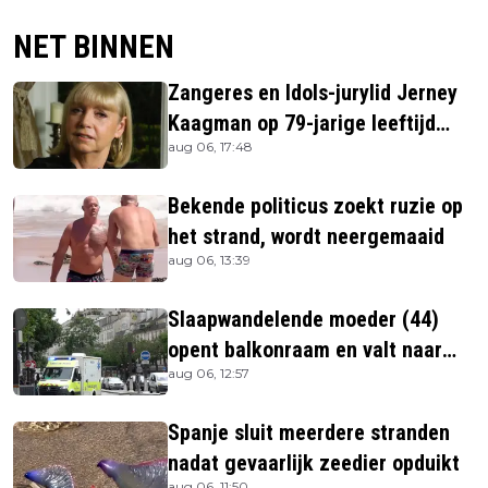
NET BINNEN
Zangeres en Idols-jurylid Jerney
Kaagman op 79-jarige leeftijd
aug 06, 17:48
overleden
Bekende politicus zoekt ruzie op
het strand, wordt neergemaaid
aug 06, 13:39
Slaapwandelende moeder (44)
opent balkonraam en valt naar
aug 06, 12:57
beneden
Spanje sluit meerdere stranden
nadat gevaarlijk zeedier opduikt
aug 06, 11:50