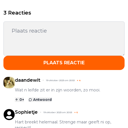
3 Reacties
PLAATS REACTIE
daandewit
19 oktober 2023 om 20:53
+
4
Wat n leifde zit er in zijn woorden, zo mooi.
0
+
Antwoord
Sophietje
19 oktober 2023 om 20:53
+
6
Hart breekt helemaal. Strenge maar geeft ni op,
respect!