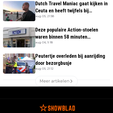
Dutch Travel Maniac gaat kijken in
Ceuta en heeft twijfels bij
aug 05, 21:58
berichtgeving media
Deze populaire Action-stoelen
waren binnen 58 minuten
aug 06, 9:18
uitverkocht zijn vandaag weer te
verkrijgen
Peutertje overleden bij aanrijding
door bezorgbusje
aug 05, 21:12
Meer artikelen