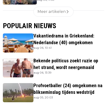
Meer artikelen
POPULAIR NIEUWS
Vakantiedrama in Griekenland:
Nederlandse (40) omgekomen
aug 06, 10:41
Bekende politicus zoekt ruzie op
het strand, wordt neergemaaid
aug 06, 13:39
Profvoetballer (24) omgekomen na
blikseminslag tijdens wedstrijd
aug 05, 20:03