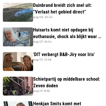
Duinbrand breidt zich snel uit:
''Verlaat het gebied direct''
aug 06, 20:42
Huisarts komt niet opdagen bij
euthanasie, shock als blijkt waar ze
aug 07, 16:04
is
'DIT verbergt B&B-Jiry voor Iris'
aug 07, 10:36
Schietpartij op middelbare school:
Zeven doden
aug 07, 8:55
Henkjan Smits komt met