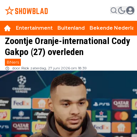
Entertainment
Buitenland
Bekende Nederla
Zoontje Oranje-international Cody
Gakpo (27) overleden
BNers
door
Rick
zaterdag, 27 juni 2026 om 18:39