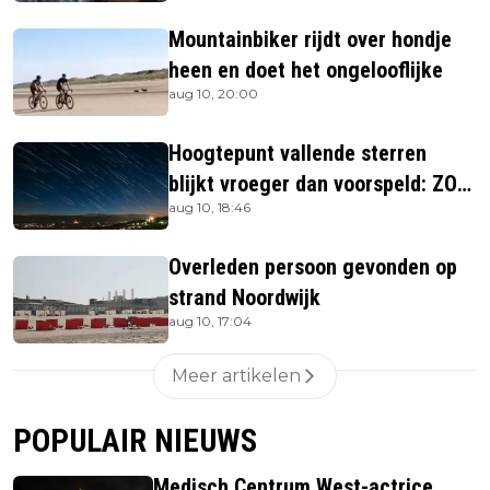
Mountainbiker rijdt over hondje
heen en doet het ongelooflijke
aug 10, 20:00
Hoogtepunt vallende sterren
blijkt vroeger dan voorspeld: ZO
aug 10, 18:46
laat kun je ze zien
Overleden persoon gevonden op
strand Noordwijk
aug 10, 17:04
Meer artikelen
POPULAIR NIEUWS
Medisch Centrum West-actrice