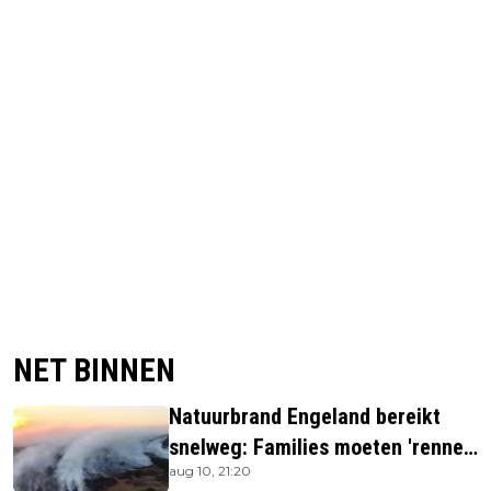
NET BINNEN
Natuurbrand Engeland bereikt
snelweg: Families moeten 'rennen
aug 10, 21:20
voor hun leven'