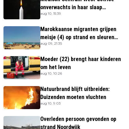
onverwachts in haar slaap
aug 10, 15:39
overleden
Marokkaanse migranten grijpen
meisje (4) op strand en sleuren
aug 09, 21:35
haar in zee
Moeder (22) brengt haar kinderen
om het leven
aug 10, 10:26
Natuurbrand blijft uitbreiden:
Duizenden moeten vluchten
aug 10, 9:03
Overleden persoon gevonden op
strand Noordwijk