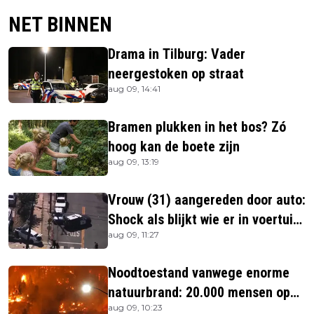
NET BINNEN
Drama in Tilburg: Vader
neergestoken op straat
aug 09, 14:41
Bramen plukken in het bos? Zó
hoog kan de boete zijn
aug 09, 13:19
Vrouw (31) aangereden door auto:
Shock als blijkt wie er in voertuig
aug 09, 11:27
zitten
Noodtoestand vanwege enorme
natuurbrand: 20.000 mensen op
aug 09, 10:23
de vlucht