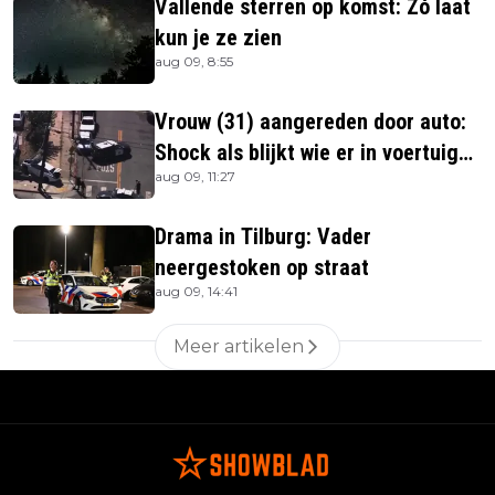
Vallende sterren op komst: Zó laat
kun je ze zien
aug 09, 8:55
Vrouw (31) aangereden door auto:
Shock als blijkt wie er in voertuig
aug 09, 11:27
zitten
Drama in Tilburg: Vader
neergestoken op straat
aug 09, 14:41
Meer artikelen