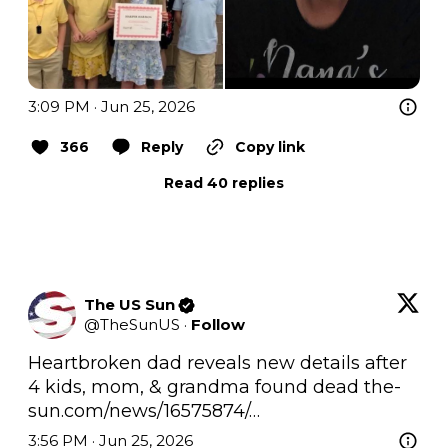
3:09 PM · Jun 25, 2026
366
Reply
Copy link
Read 40 replies
The US Sun
@
TheSunUS
·
Follow
Heartbroken dad reveals new details after 
4 kids, mom, & grandma found dead 
the-
sun.com/news/16575874/…
3:56 PM · Jun 25, 2026