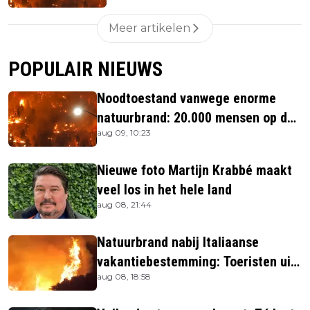
Meer artikelen
POPULAIR NIEUWS
Noodtoestand vanwege enorme
natuurbrand: 20.000 mensen op de
aug 09, 10:23
vlucht
Nieuwe foto Martijn Krabbé maakt
veel los in het hele land
aug 08, 21:44
Natuurbrand nabij Italiaanse
vakantiebestemming: Toeristen uit
aug 08, 18:58
verblijven gehaald