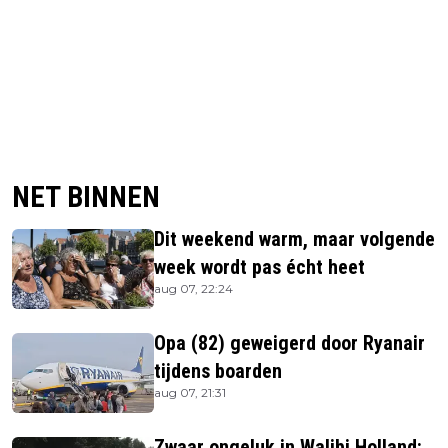
NET BINNEN
Dit weekend warm, maar volgende
week wordt pas écht heet
aug 07, 22:24
Opa (82) geweigerd door Ryanair
tijdens boarden
aug 07, 21:31
Zwaar ongeluk in Walibi Holland: