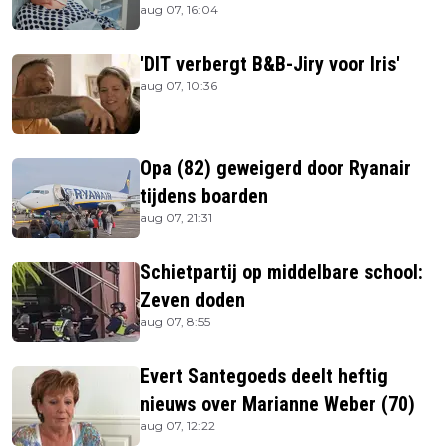
aug 07, 16:04
is
'DIT verbergt B&B-Jiry voor Iris'
aug 07, 10:36
Opa (82) geweigerd door Ryanair
tijdens boarden
aug 07, 21:31
Schietpartij op middelbare school:
Zeven doden
aug 07, 8:55
Evert Santegoeds deelt heftig
nieuws over Marianne Weber (70)
aug 07, 12:22