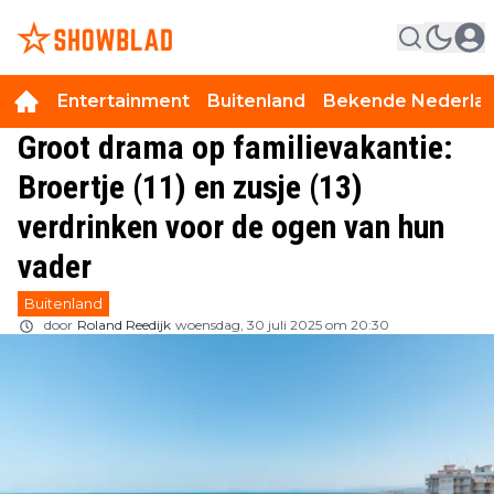
Entertainment
Buitenland
Bekende Nederla
Groot drama op familievakantie:
Broertje (11) en zusje (13)
verdrinken voor de ogen van hun
vader
Buitenland
door
Roland Reedijk
woensdag, 30 juli 2025 om 20:30