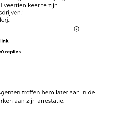
 veertien keer te zijn 
erj…
link
0 replies
 Agenten troffen hem later aan in de
ken aan zijn arrestatie.