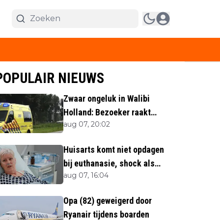
POPULAIR NIEUWS
Zwaar ongeluk in Walibi
Holland: Bezoeker raakt
aug 07, 20:02
lichaamsdeel kwijt
Huisarts komt niet opdagen
bij euthanasie, shock als
aug 07, 16:04
blijkt waar ze is
Opa (82) geweigerd door
Ryanair tijdens boarden