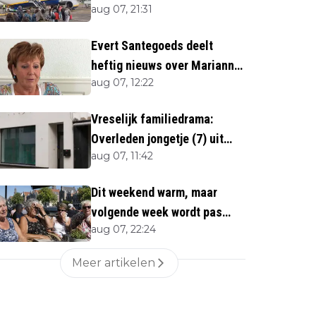
aug 07, 21:31
Evert Santegoeds deelt
heftig nieuws over Marianne
aug 07, 12:22
Weber (70)
Vreselijk familiedrama:
Overleden jongetje (7) uit
aug 07, 11:42
woning gehaald
Dit weekend warm, maar
volgende week wordt pas
aug 07, 22:24
écht heet
Meer artikelen