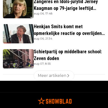
Zangeres en Idols-jurylid Jerney
Kaagman op 79-jarige leeftijd
aug 06, 17:48
overleden
Henkjan Smits komt met
opmerkelijke reactie op overlijden
aug 06, 21:34
Jerney Kaagman
Schietpartij op middelbare school:
Zeven doden
aug 07, 8:55
Meer artikelen