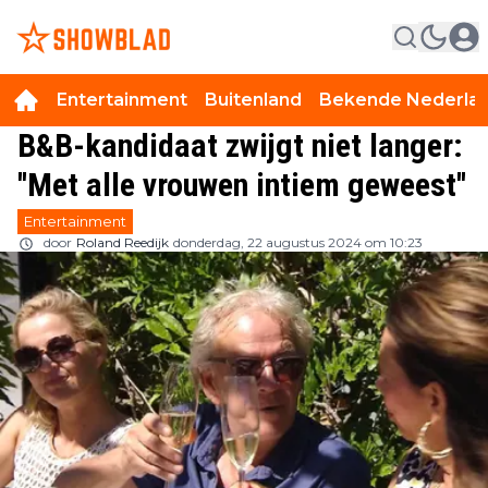
Entertainment
Buitenland
Bekende Nederla
B&B-kandidaat zwijgt niet langer:
''Met alle vrouwen intiem geweest''
Entertainment
door
Roland Reedijk
donderdag, 22 augustus 2024 om 10:23