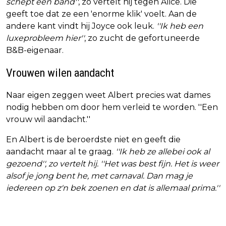
schept een band''
, zo vertelt hij tegen Alice. Die
geeft toe dat ze een 'enorme klik' voelt. Aan de
andere kant vindt hij Joyce ook leuk.
''Ik heb een
luxeprobleem hier''
, zo zucht de gefortuneerde
B&B-eigenaar.
Vrouwen wilen aandacht
Naar eigen zeggen weet Albert precies wat dames
nodig hebben om door hem verleid te worden. ''Een
vrouw wil aandacht.''
En Albert is de beroerdste niet en geeft die
aandacht maar al te graag.
''Ik heb ze allebei ook al
gezoend'', zo vertelt hij. ''Het was best fijn. Het is weer
alsof je jong bent he, met carnaval. Dan mag je
iedereen op z'n bek zoenen en dat is allemaal prima.''