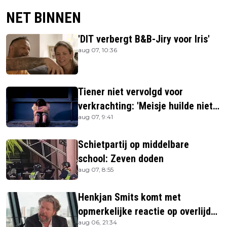
NET BINNEN
'DIT verbergt B&B-Jiry voor Iris'
aug 07, 10:36
Tiener niet vervolgd voor
verkrachting: 'Meisje huilde niet
aug 07, 9:41
hard genoeg'
Schietpartij op middelbare
school: Zeven doden
aug 07, 8:55
Henkjan Smits komt met
opmerkelijke reactie op overlijden
aug 06, 21:34
Jerney Kaagman