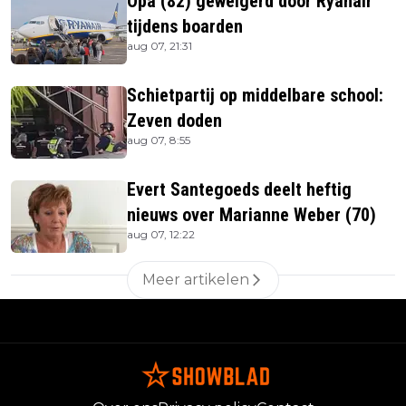
Opa (82) geweigerd door Ryanair
tijdens boarden
aug 07, 21:31
Schietpartij op middelbare school:
Zeven doden
aug 07, 8:55
Evert Santegoeds deelt heftig
nieuws over Marianne Weber (70)
aug 07, 12:22
Meer artikelen