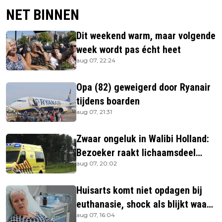
NET BINNEN
Dit weekend warm, maar volgende
week wordt pas écht heet
aug 07, 22:24
Opa (82) geweigerd door Ryanair
tijdens boarden
aug 07, 21:31
Zwaar ongeluk in Walibi Holland:
Bezoeker raakt lichaamsdeel
aug 07, 20:02
kwijt
Huisarts komt niet opdagen bij
euthanasie, shock als blijkt waar
aug 07, 16:04
ze is