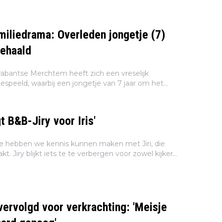
amiliedrama: Overleden jongetje (7)
gehaald
rabantse Merchtem heeft zich een vreselijk
espeeld, waarbij een jongetje van 7 jaar om het
n. De moeder (27), oom (24) en vriendin van de
.
t B&B-Jiry voor Iris'
de hebben we kennis kunnen maken met Jiri, die
akt. Jiry blijkt iets te te verbergen voor zowel kijkers
te. Het Instagramkanaal RealityFBI komt met een...
vervolgd voor verkrachting: 'Meisje