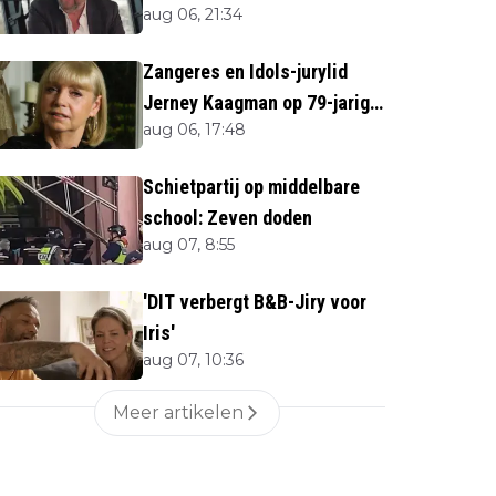
aug 06, 21:34
overlijden Jerney Kaagman
Zangeres en Idols-jurylid
Jerney Kaagman op 79-jarige
aug 06, 17:48
leeftijd overleden
Schietpartij op middelbare
school: Zeven doden
aug 07, 8:55
'DIT verbergt B&B-Jiry voor
Iris'
aug 07, 10:36
Meer artikelen