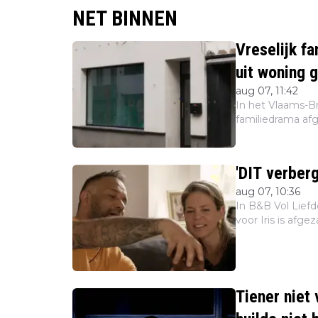
NET BINNEN
Vreselijk f
uit woning 
aug 07, 11:42
In het Vlaams-B
familiedrama afg
leven is gekome
moeder (22) zijn..
'DIT verberg
aug 07, 10:36
In B&B Vol Lief
voor Iris is afgez
als voor zijn da
Tiener niet 