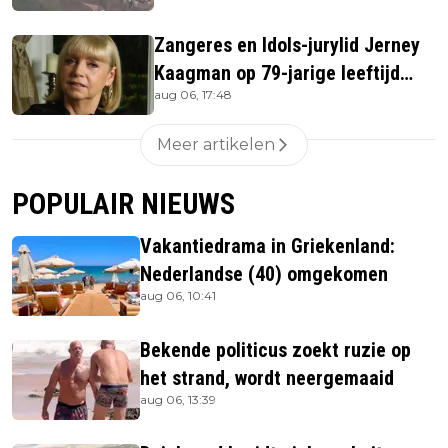
Zangeres en Idols-jurylid Jerney
Kaagman op 79-jarige leeftijd
aug 06, 17:48
overleden
Meer artikelen
POPULAIR NIEUWS
Vakantiedrama in Griekenland:
Nederlandse (40) omgekomen
aug 06, 10:41
Bekende politicus zoekt ruzie op
het strand, wordt neergemaaid
aug 06, 13:39