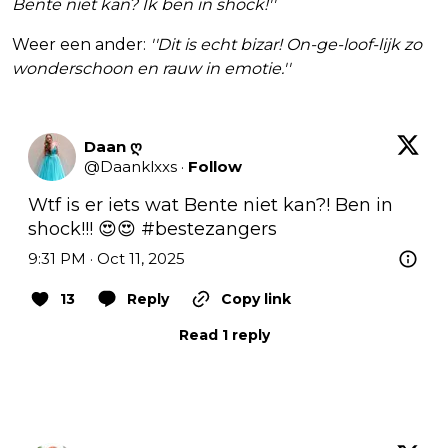
Bente niet kan? Ik ben in shock!''
Weer een ander:
''Dit is echt bizar! On-ge-loof-lijk zo
wonderschoon en rauw in emotie.''
Daan ღ
@
Daanklxxs
·
Follow
Wtf is er iets wat Bente niet kan?! Ben in 
shock!!! 😍😍 
#bestezangers
9:31 PM · Oct 11, 2025
13
Reply
Copy link
Read 1 reply