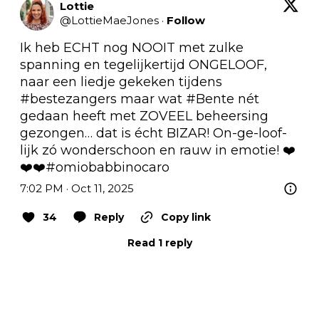
Lottie
@
LottieMaeJones
·
Follow
Ik heb ECHT nog NOOIT met zulke 
spanning en tegelijkertijd ONGELOOF, 
naar een liedje gekeken tijdens 
#bestezangers
 maar wat 
#Bente
 nét 
gedaan heeft met ZOVEEL beheersing 
gezongen… dat is écht BIZAR! On-ge-loof-
lijk zó wonderschoon en rauw in emotie! ❤️
❤️❤️
#omiobabbinocaro
7:02 PM · Oct 11, 2025
34
Reply
Copy link
Read 1 reply