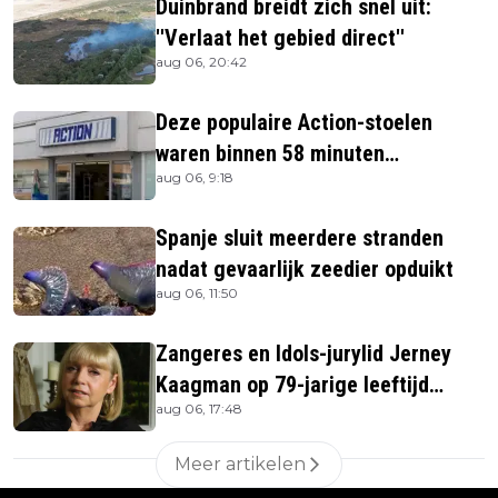
Duinbrand breidt zich snel uit:
''Verlaat het gebied direct''
aug 06, 20:42
Deze populaire Action-stoelen
waren binnen 58 minuten
aug 06, 9:18
uitverkocht zijn vandaag weer te
verkrijgen
Spanje sluit meerdere stranden
nadat gevaarlijk zeedier opduikt
aug 06, 11:50
Zangeres en Idols-jurylid Jerney
Kaagman op 79-jarige leeftijd
aug 06, 17:48
overleden
Meer artikelen