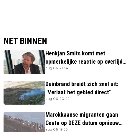
NET BINNEN
Henkjan Smits komt met
opmerkelijke reactie op overlijden
aug 06, 21:34
Jerney Kaagman
Duinbrand breidt zich snel uit:
''Verlaat het gebied direct''
aug 06, 20:42
Marokkaanse migranten gaan
Ceuta op DEZE datum opnieuw
aug 06, 19:56
bestormen