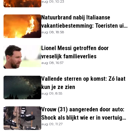
aug 09, 10:23
vlucht
Natuurbrand nabij Italiaanse
vakantiebestemming: Toeristen uit
aug 08, 18:58
verblijven gehaald
Lionel Messi getroffen door
vreselijk familieverlies
aug 08, 16:57
Vallende sterren op komst: Zó laat
kun je ze zien
aug 09, 8:55
Vrouw (31) aangereden door auto:
Shock als blijkt wie er in voertuig
aug 09, 11:27
zitten