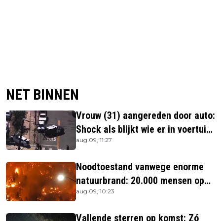
NET BINNEN
Vrouw (31) aangereden door auto:
Shock als blijkt wie er in voertuig
aug 09, 11:27
zitten
Noodtoestand vanwege enorme
natuurbrand: 20.000 mensen op
aug 09, 10:23
de vlucht
Vallende sterren op komst: Zó