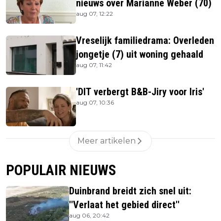
nieuws over Marianne Weber (70)
aug 07, 12:22
Vreselijk familiedrama: Overleden
jongetje (7) uit woning gehaald
aug 07, 11:42
'DIT verbergt B&B-Jiry voor Iris'
aug 07, 10:36
Meer artikelen
POPULAIR NIEUWS
Duinbrand breidt zich snel uit:
''Verlaat het gebied direct''
aug 06, 20:42