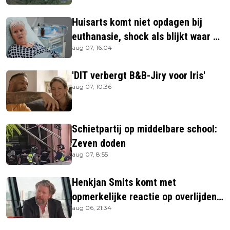
Huisarts komt niet opdagen bij
euthanasie, shock als blijkt waar ze
aug 07, 16:04
is
'DIT verbergt B&B-Jiry voor Iris'
aug 07, 10:36
Schietpartij op middelbare school:
Zeven doden
aug 07, 8:55
Henkjan Smits komt met
opmerkelijke reactie op overlijden
aug 06, 21:34
Jerney Kaagman