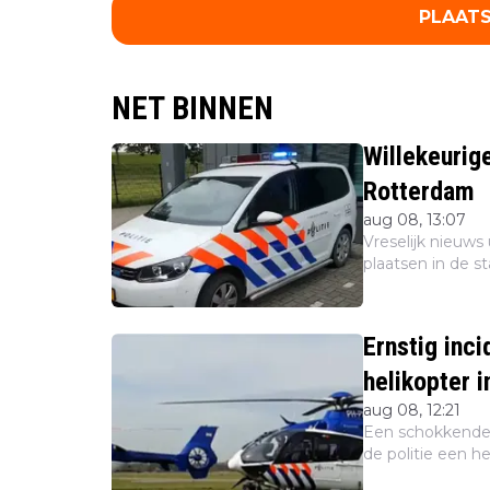
PLAATS
NET BINNEN
Willekeurig
Rotterdam
aug 08, 13:07
Vreselijk nieuw
plaatsen in de s
heeft een verda
Nederland. Volg..
Ernstig inci
helikopter i
aug 08, 12:21
Een schokkende 
de politie een h
sporen, die hun 