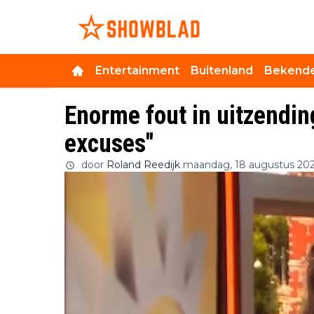
Entertainment
Buitenland
Bekende
Enorme fout in uitzendin
excuses''
door
Roland Reedijk
maandag, 18 augustus 202