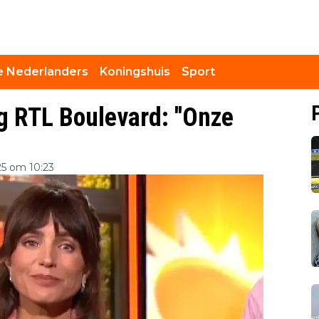
 Nederlanders
Koningshuis
Sport
g RTL Boulevard: ''Onze
5 om 10:23