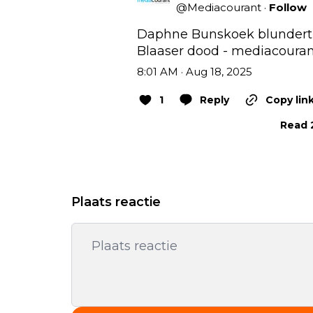
@
Mediacourant
·
Follow
Daphne Bunskoek blundert o
Blaaser dood - 
mediacouran
8:01 AM · Aug 18, 2025
1
Reply
Copy lin
Read 2
Plaats reactie