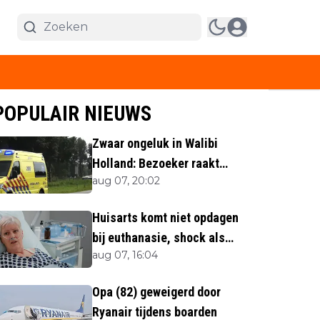
POPULAIR NIEUWS
Zwaar ongeluk in Walibi
Holland: Bezoeker raakt
aug 07, 20:02
lichaamsdeel kwijt
Huisarts komt niet opdagen
bij euthanasie, shock als
aug 07, 16:04
blijkt waar ze is
Opa (82) geweigerd door
Ryanair tijdens boarden