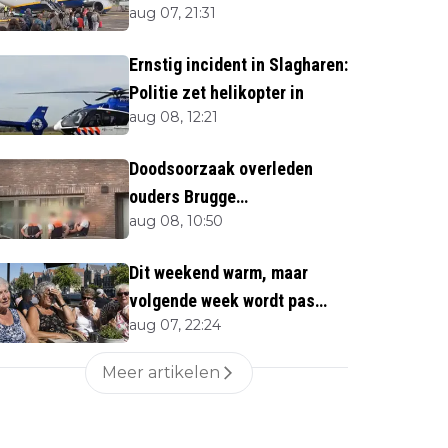
aug 07, 21:31
Ernstig incident in Slagharen:
Politie zet helikopter in
aug 08, 12:21
Doodsoorzaak overleden
ouders Brugge
aug 08, 10:50
bekendgemaakt
Dit weekend warm, maar
volgende week wordt pas
aug 07, 22:24
écht heet
Meer artikelen