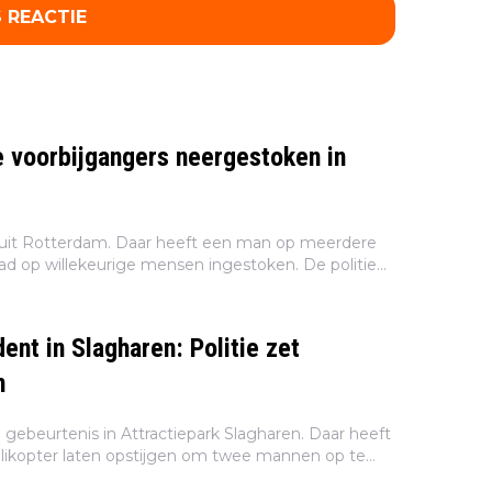
 REACTIE
e voorbijgangers neergestoken in
s uit Rotterdam. Daar heeft een man op meerdere
tad op willekeurige mensen ingestoken. De politie
chte (26) aangehouden, zo meldt Hart van
.
dent in Slagharen: Politie zet
n
gebeurtenis in Attractiepark Slagharen. Daar heeft
elikopter laten opstijgen om twee mannen op te
geslachtsdeel zouden hebben laten zien in een