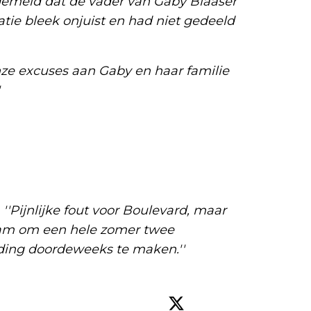
 gemeld dat de vader van Gaby Blaaser
matie bleek onjuist en had niet gedeeld
nze excuses aan Gaby en haar familie
''Pijnlijke fout voor Boulevard, maar
team om een hele zomer twee
nding doordeweeks te maken.''