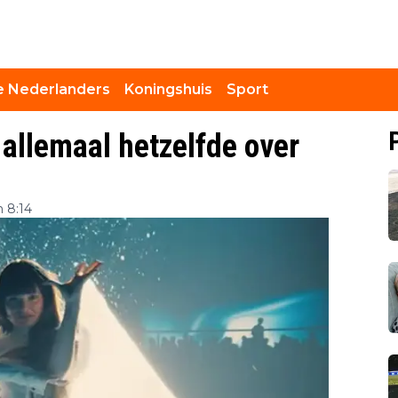
 Nederlanders
Koningshuis
Sport
 allemaal hetzelfde over
 8:14