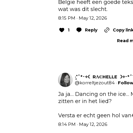
Belgie heeft een goede tekst
wat was dit slecht.
8:15 PM · May 12, 2026
1
Reply
Copy lin
Read m
‧͙⁺˚*･༓☾ RΛϾHELLE ☽༓･*˚⁺‧
@
korreltjezout84
·
Follo
Ja ja… Dancing on the ice…
zitten er in het lied? 

Versta er echt geen hol van
8:14 PM · May 12, 2026