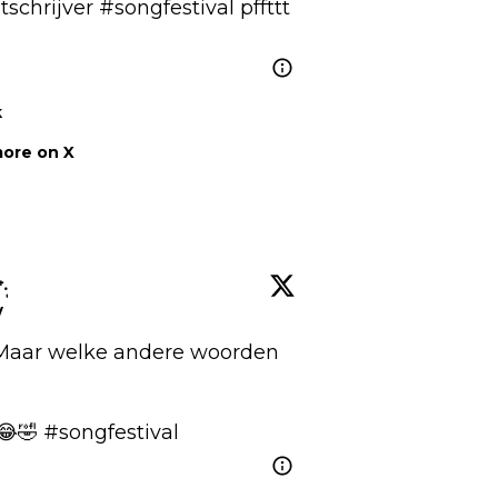
schrijver 
#songfestival
 pffttt 
k
ore on X
͙
w
 Maar welke andere woorden 
😂🤣 
#songfestival