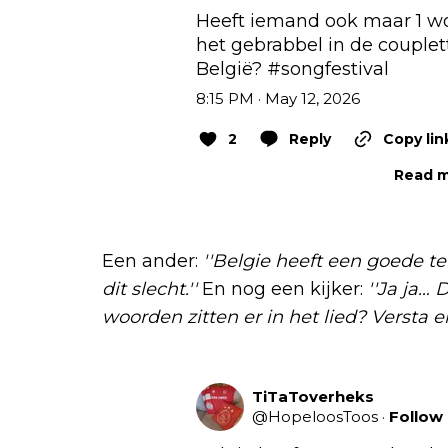
Heeft iemand ook maar 1 wo
het gebrabbel in de couplet
België? 
#songfestival
8:15 PM · May 12, 2026
2
Reply
Copy lin
Read m
Een ander:
''Belgie heeft een goede te
dit slecht.''
En nog een kijker:
''Ja ja…
woorden zitten er in het lied? Versta e
TiTaToverheks
@
HopeloosToos
·
Follow