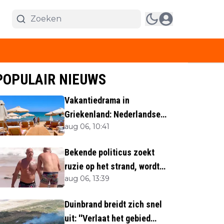
POPULAIR NIEUWS
Vakantiedrama in
Griekenland: Nederlandse
aug 06, 10:41
(40) omgekomen
Bekende politicus zoekt
ruzie op het strand, wordt
aug 06, 13:39
neergemaaid
Duinbrand breidt zich snel
uit: ''Verlaat het gebied