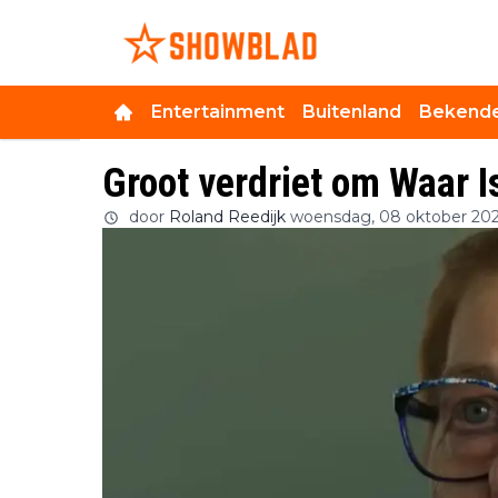
Entertainment
Buitenland
Bekende
Groot verdriet om Waar I
door
Roland Reedijk
woensdag, 08 oktober 202