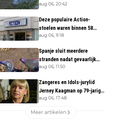
aug 06, 20:42
direct''
Deze populaire Action-
stoelen waren binnen 58
aug 06, 9:18
minuten uitverkocht zijn
vandaag weer te verkrijgen
Spanje sluit meerdere
stranden nadat gevaarlijk
aug 06, 11:50
zeedier opduikt
Zangeres en Idols-jurylid
Jerney Kaagman op 79-jarige
aug 06, 17:48
leeftijd overleden
Meer artikelen