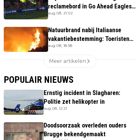
reclamebord in Go Ahead Eagles-
aug 08, 21:02
stadion
Natuurbrand nabij Italiaanse
vakantiebestemming: Toeristen
aug 08, 18:58
uit verblijven gehaald
Meer artikelen
POPULAIR NIEUWS
Ernstig incident in Slagharen:
Politie zet helikopter in
aug 08, 12:21
Doodsoorzaak overleden ouders
Brugge bekendgemaakt