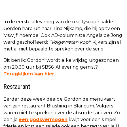
In de eerste aflevering van de realitysoap haalde
Gordon hard uit naar Tina Nijkamp, die hij op tv een
'viswijf' noemde. Ook AD-columniste Angela de Jong
werd geschoffeerd:
''Volgevreten kop''
. Kijkers zijn al
met al niet bepaald te spreken over de serie.
Dit ben ik: Gordon! wordt elke vrijdag uitgezonden
om 20.30 uur bij SBS6. Aflevering gemist?
Terugkijken kan hier
.
Restaurant
Eerder deze week deelde Gordon de menukaart
van zijn restaurant Blushing in Blaricum. Volgers
waren niet te spreken over de absurde tarieven. Zo
ben je
een godsvermogen
kwijt voor een simpel
frietje en kost een salade ook een bedrag waar je U