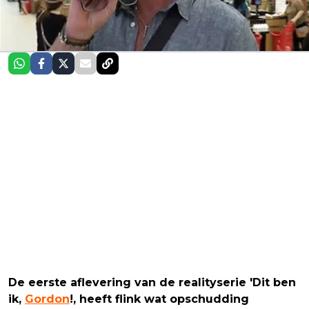
De eerste aflevering van de realityserie 'Dit ben
ik,
Gordon
!, heeft flink wat opschudding