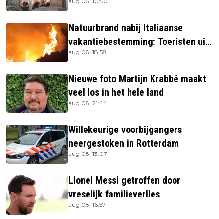
aug 08, 10:50
Natuurbrand nabij Italiaanse
vakantiebestemming: Toeristen uit
aug 08, 18:58
verblijven gehaald
Nieuwe foto Martijn Krabbé maakt
veel los in het hele land
aug 08, 21:44
Willekeurige voorbijgangers
neergestoken in Rotterdam
aug 08, 13:07
Lionel Messi getroffen door
vreselijk familieverlies
aug 08, 16:57