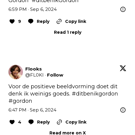
Gordon  
#ditbenikGordon
6:59 PM · Sep 6, 2024
9
Reply
Copy link
Read 1 reply
Flooks
@
FL0KI
·
Follow
Voor de positieve beeldvorming doet dit 
denk ik weinigs goeds. 
#ditbenikgordon
#gordon
6:47 PM · Sep 6, 2024
4
Reply
Copy link
Read more on X