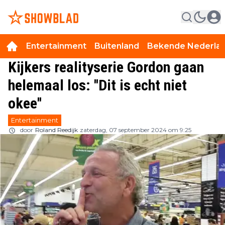
Entertainment
Buitenland
Bekende Nederla
Kijkers realityserie Gordon gaan
helemaal los: ''Dit is echt niet
okee''
Entertainment
door
Roland Reedijk
zaterdag, 07 september 2024 om 9:25