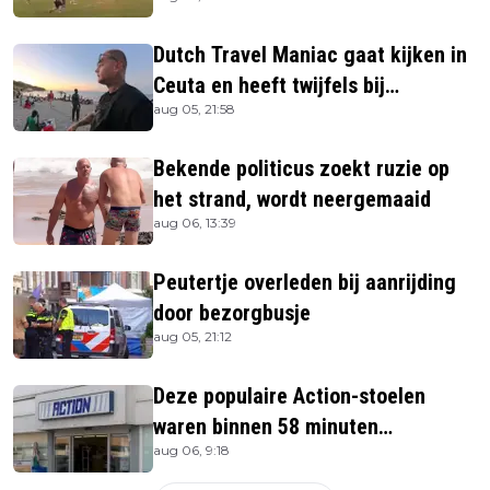
Dutch Travel Maniac gaat kijken in
Ceuta en heeft twijfels bij
aug 05, 21:58
berichtgeving media
Bekende politicus zoekt ruzie op
het strand, wordt neergemaaid
aug 06, 13:39
Peutertje overleden bij aanrijding
door bezorgbusje
aug 05, 21:12
Deze populaire Action-stoelen
waren binnen 58 minuten
aug 06, 9:18
uitverkocht zijn vandaag weer te
verkrijgen