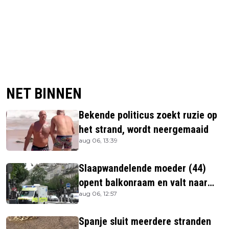
NET BINNEN
Bekende politicus zoekt ruzie op
het strand, wordt neergemaaid
aug 06, 13:39
Slaapwandelende moeder (44)
opent balkonraam en valt naar
aug 06, 12:57
beneden
Spanje sluit meerdere stranden